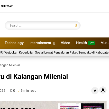
SITEMAP
Technology
Intertainment
Video
Health
Mus
HOT
an Kepedulian Sosial Lewat Penyaluran Paket Sembako di Kabupaten Probolin
langan Milenial
ru di Kalangan Milenial
A
2025
0
5 min read
A