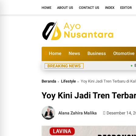
HOME
ABOUT US
CONTACT US
INDEX
EDITOR
Home
News
Business
Otomotive
BRI Wujudk
BREAKING NEWS
Beranda
Lifestyle
Yoy Kini Jadi Tren Terbaru di Ka
Yoy Kini Jadi Tren Terba
Alana Zahira Malika
Desember 14, 