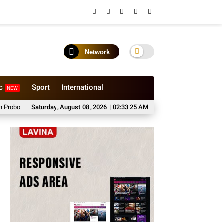
Network
ic
Sport
International
NEW
ggo
Sewa Medium Bus Bersama Bhisa Wisata untuk Perjalanan Nyaman
Saturday
,
August
08
,
2026
|
02:33 26 AM