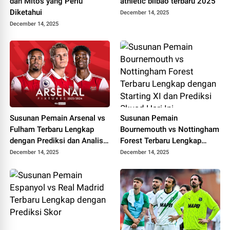
dan Mitos yang Perlu
athletic bilbao terbaru 2025
Diketahui
December 14, 2025
December 14, 2025
Susunan Pemain Arsenal vs
Susunan Pemain
Fulham Terbaru Lengkap
Bournemouth vs Nottingham
dengan Prediksi dan Analisis
Forest Terbaru Lengkap
Pertandingan
dengan Starting XI dan
December 14, 2025
December 14, 2025
Prediksi Skuad Hari Ini