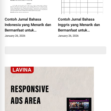
Contoh Jurnal Bahasa
Contoh Jurnal Bahasa
Indonesia yang Menarik dan
Inggris yang Menarik dan
Bermanfaat untuk
Bermanfaat untuk
Mahasiswa
Mahasiswa
January 26, 2026
January 26, 2026