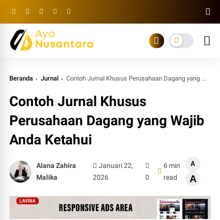
Beranda
Jurnal
Contoh Jurnal Khusus Perusahaan Dagang yang Wajib Anda Ketahui
Contoh Jurnal Khusus
Perusahaan Dagang yang Wajib
Anda Ketahui
A
Alana Zahira
Januari 22,
6 min
Malika
2026
0
read
A