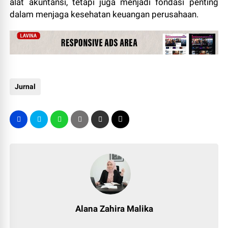
alat akuntansi, tetapi juga menjadi fondasi penting
dalam menjaga kesehatan keuangan perusahaan.
Jurnal
Alana Zahira Malika