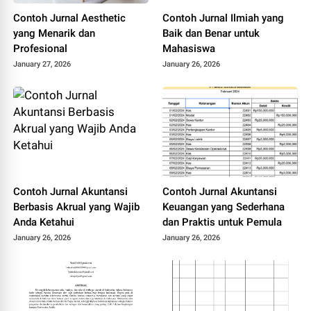
Contoh Jurnal Aesthetic
Contoh Jurnal Ilmiah yang
yang Menarik dan
Baik dan Benar untuk
Profesional
Mahasiswa
January 27, 2026
January 26, 2026
Contoh Jurnal Akuntansi
Contoh Jurnal Akuntansi
Berbasis Akrual yang Wajib
Keuangan yang Sederhana
Anda Ketahui
dan Praktis untuk Pemula
January 26, 2026
January 26, 2026