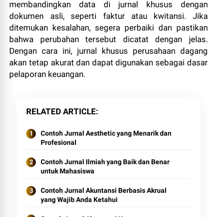
membandingkan data di jurnal khusus dengan
dokumen asli, seperti faktur atau kwitansi. Jika
ditemukan kesalahan, segera perbaiki dan pastikan
bahwa perubahan tersebut dicatat dengan jelas.
Dengan cara ini, jurnal khusus perusahaan dagang
akan tetap akurat dan dapat digunakan sebagai dasar
pelaporan keuangan.
RELATED ARTICLE
Contoh Jurnal Aesthetic yang Menarik dan
Profesional
Contoh Jurnal Ilmiah yang Baik dan Benar
untuk Mahasiswa
Contoh Jurnal Akuntansi Berbasis Akrual
yang Wajib Anda Ketahui