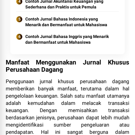
Contoh Jurnal Akuntansi Keuangan yang
Sederhana dan Praktis untuk Pemula
Contoh Jurnal Bahasa Indonesia yang
Menarik dan Bermanfaat untuk Mahasiswa
Contoh Jurnal Bahasa Inggris yang Menarik
dan Bermanfaat untuk Mahasiswa
Manfaat Menggunakan Jurnal Khusus
Perusahaan Dagang
Penggunaan jurnal khusus perusahaan dagang
memberikan banyak manfaat, terutama dalam hal
pengelolaan keuangan. Salah satu manfaat utamanya
adalah kemudahan dalam melacak transaksi
keuangan. Dengan memisahkan transaksi
berdasarkan jenisnya, perusahaan dapat lebih mudah
mengidentifikasi sumber pengeluaran atau
pendapatan. Hal ini sangat berguna dalam