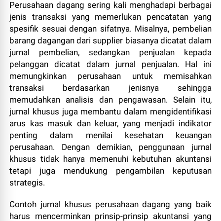
Perusahaan dagang sering kali menghadapi berbagai
jenis transaksi yang memerlukan pencatatan yang
spesifik sesuai dengan sifatnya. Misalnya, pembelian
barang dagangan dari supplier biasanya dicatat dalam
jurnal pembelian, sedangkan penjualan kepada
pelanggan dicatat dalam jurnal penjualan. Hal ini
memungkinkan perusahaan untuk memisahkan
transaksi berdasarkan jenisnya sehingga
memudahkan analisis dan pengawasan. Selain itu,
jurnal khusus juga membantu dalam mengidentifikasi
arus kas masuk dan keluar, yang menjadi indikator
penting dalam menilai kesehatan keuangan
perusahaan. Dengan demikian, penggunaan jurnal
khusus tidak hanya memenuhi kebutuhan akuntansi
tetapi juga mendukung pengambilan keputusan
strategis.
Contoh jurnal khusus perusahaan dagang yang baik
harus mencerminkan prinsip-prinsip akuntansi yang