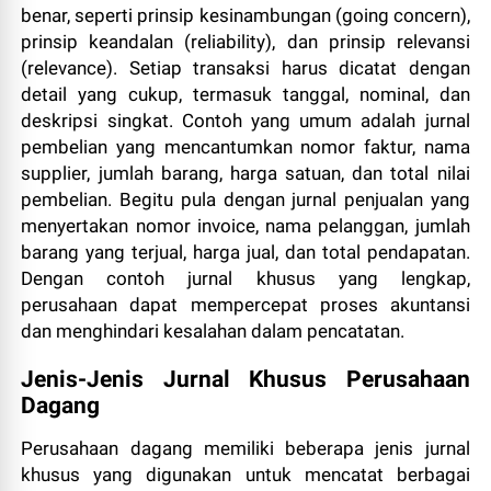
benar, seperti prinsip kesinambungan (going concern),
prinsip keandalan (reliability), dan prinsip relevansi
(relevance). Setiap transaksi harus dicatat dengan
detail yang cukup, termasuk tanggal, nominal, dan
deskripsi singkat. Contoh yang umum adalah jurnal
pembelian yang mencantumkan nomor faktur, nama
supplier, jumlah barang, harga satuan, dan total nilai
pembelian. Begitu pula dengan jurnal penjualan yang
menyertakan nomor invoice, nama pelanggan, jumlah
barang yang terjual, harga jual, dan total pendapatan.
Dengan contoh jurnal khusus yang lengkap,
perusahaan dapat mempercepat proses akuntansi
dan menghindari kesalahan dalam pencatatan.
Jenis-Jenis Jurnal Khusus Perusahaan
Dagang
Perusahaan dagang memiliki beberapa jenis jurnal
khusus yang digunakan untuk mencatat berbagai