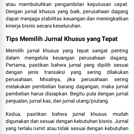
atau membutuhkan pengambilan keputusan cepat.
Dengan jurnal khusus yang baik, perusahaan dagang
dapat menjaga stabilitas keuangan dan meningkatkan
kinerja bisnis secara keseluruhan.
Tips Memilih Jurnal Khusus yang Tepat
Memilih jurnal khusus yang tepat sangat penting
dalam mengelola keuangan perusahaan dagang.
Pertama, pastikan bahwa jurnal yang dipilih sesuai
dengan jenis transaksi yang sering dilakukan
perusahaan. Misalnya, jika perusahaan sering
melakukan pembelian barang dagangan, maka jurnal
pembelian harus disiapkan. Begitu pula dengan jurnal
penjualan, jurnal kas, dan jurnal utang/piutang.
Kedua, pastikan bahwa jurnal khusus mudah
digunakan dan sesuai dengan kebutuhan bisnis. Jurnal
yang terlalu rumit atau tidak sesuai dengan kebutuhan