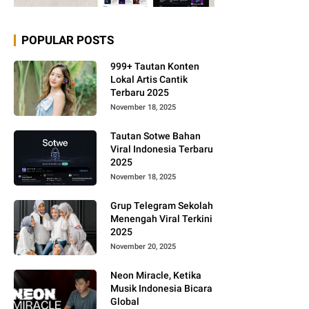
POPULAR POSTS
999+ Tautan Konten
Lokal Artis Cantik
Terbaru 2025
November 18, 2025
Tautan Sotwe Bahan
Viral Indonesia Terbaru
2025
November 18, 2025
Grup Telegram Sekolah
Menengah Viral Terkini
2025
November 20, 2025
Neon Miracle, Ketika
Musik Indonesia Bicara
Global