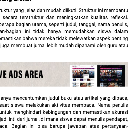
uktur yang jelas dan mudah diikuti. Struktur ini membantu
ecara terstruktur dan meningkatkan kualitas refleksi.
berapa bagian utama, seperti judul, tanggal, nama penulis,
gian-bagian ini tidak hanya memudahkan siswa dalam
memastikan bahwa mereka tidak melewatkan aspek penting
ik juga membuat jurnal lebih mudah dipahami oleh guru atau
anya mencantumkan judul buku atau artikel yang dibaca,
saat siswa melakukan aktivitas membaca. Nama penulis
 untuk menghindari kebingungan dan memastikan akurasi
njadi inti dari jurnal, di mana siswa dapat menulis pendapat,
ca. Bagian ini bisa berupa jawaban atas pertanyaan-