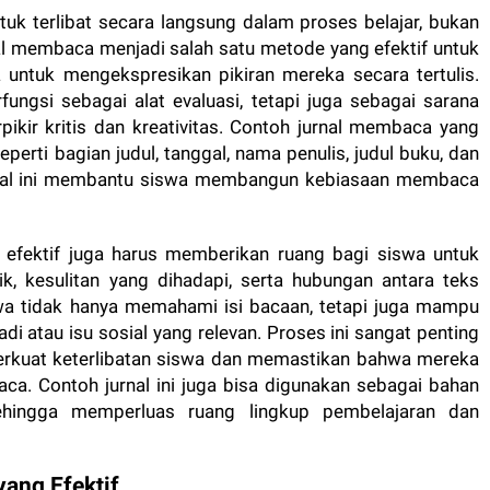
uk terlibat secara langsung dalam proses belajar, bukan
al membaca menjadi salah satu metode yang efektif untuk
 untuk mengekspresikan pikiran mereka secara tertulis.
fungsi sebagai alat evaluasi, tetapi juga sebagai sarana
ir kritis dan kreativitas. Contoh jurnal membaca yang
seperti bagian judul, tanggal, nama penulis, judul buku, dan
n. Hal ini membantu siswa membangun kebiasaan membaca
g efektif juga harus memberikan ruang bagi siswa untuk
k, kesulitan yang dihadapi, serta hubungan antara teks
swa tidak hanya memahami isi bacaan, tetapi juga mampu
 atau isu sosial yang relevan. Proses ini sangat penting
erkuat keterlibatan siswa dan memastikan bahwa mereka
a. Contoh jurnal ini juga bisa digunakan sebagai bahan
sehingga memperluas ruang lingkup pembelajaran dan
ang Efektif