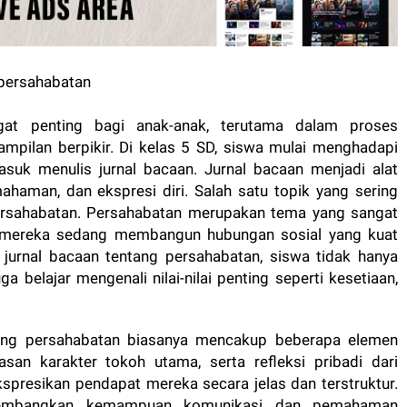
at penting bagi anak-anak, terutama dalam proses
pilan berpikir. Di kelas 5 SD, siswa mulai menghadapi
asuk menulis jurnal bacaan. Jurnal bacaan menjadi alat
haman, dan ekspresi diri. Salah satu topik yang sering
persahabatan. Persahabatan merupakan tema yang sangat
a mereka sedang membangun hubungan sosial yang kuat
jurnal bacaan tentang persahabatan, siswa tidak hanya
belajar mengenali nilai-nilai penting seperti kesetiaan,
tang persahabatan biasanya mencakup beberapa elemen
lasan karakter tokoh utama, serta refleksi pribadi dari
presikan pendapat mereka secara jelas dan terstruktur.
ngembangkan kemampuan komunikasi dan pemahaman