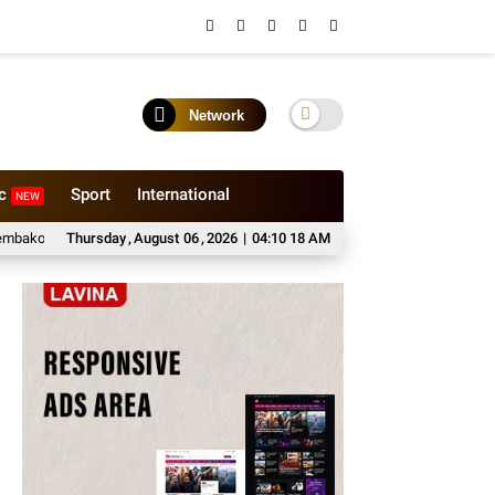
Network
ic
Sport
International
NEW
Kabupaten Probolinggo
Thursday
,
August
Sewa Medium Bus Bersama Bhisa Wisata untuk Pe
06
,
2026
|
04:10 19 AM