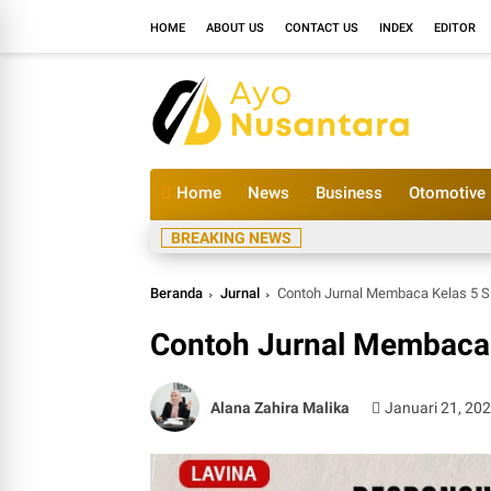
HOME
ABOUT US
CONTACT US
INDEX
EDITOR
Home
News
Business
Otomotive
BREAKING NEWS
Beranda
Jurnal
Contoh Jurnal Membaca Kelas 5 
Contoh Jurnal Membaca 
Alana Zahira Malika
Januari 21, 20