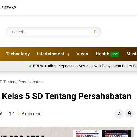
SITEMAP
Technology
Intertainment
Video
Health
Mus
HOT
BRI Wujudkan Kepedulian Sosial Lewat Penyaluran Paket Sembako di 
SD Tentang Persahabatan
Kelas 5 SD Tentang Persahabatan
A
26
0
6 min read
A