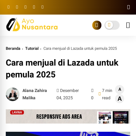
Beranda
Tutorial
Cara menjual di Lazada untuk pemula 2025
Cara menjual di Lazada untuk
pemula 2025
A
Alana Zahira
Desember
7 min
Malika
04, 2025
0
read
A