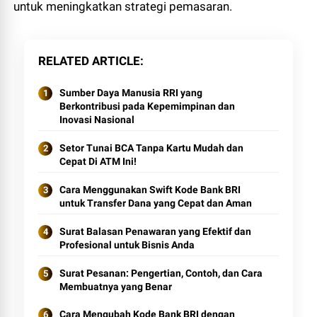
untuk meningkatkan strategi pemasaran.
RELATED ARTICLE
Sumber Daya Manusia RRI yang
Berkontribusi pada Kepemimpinan dan
Inovasi Nasional
Setor Tunai BCA Tanpa Kartu Mudah dan
Cepat Di ATM Ini!
Cara Menggunakan Swift Kode Bank BRI
untuk Transfer Dana yang Cepat dan Aman
Surat Balasan Penawaran yang Efektif dan
Profesional untuk Bisnis Anda
Surat Pesanan: Pengertian, Contoh, dan Cara
Membuatnya yang Benar
Cara Mengubah Kode Bank BRI dengan