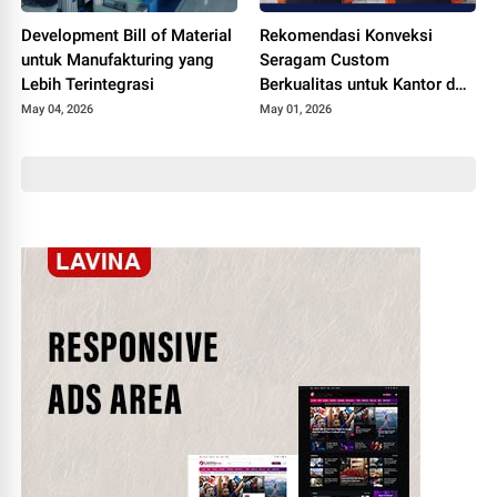
Development Bill of Material
Rekomendasi Konveksi
untuk Manufakturing yang
Seragam Custom
Lebih Terintegrasi
Berkualitas untuk Kantor dan
Sekolah
May 04, 2026
May 01, 2026