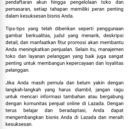
pendaftaran akun hingga pengelolaan toko dan
pemasaran, setiap tahapan memiliki peran penting
dalam kesuksesan bisnis Anda.
Tips-tips yang telah diberikan seperti penggunaan
gambar berkualitas, judul yang menarik, deskripsi
detail, dan manfaatkan fitur promosi akan membantu
Anda meningkatkan penjualan. Selain itu, manajemen
toko dan layanan pelanggan yang baik juga sangat
penting untuk membangun kepercayaan dan loyalitas
pelanggan.
Jika Anda masih pemula dan belum yakin dengan
langkah-langkah yang harus diambil, jangan ragu
untuk mencari informasi tambahan atau bergabung
dengan komunitas penjual online di Lazada. Dengan
terus belajar dan beradaptasi, Anda dapat
mengembangkan bisnis Anda di Lazada dan meraih
kesuksesan.