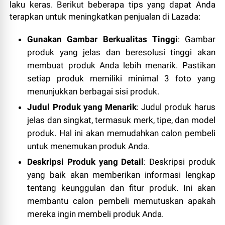
laku keras. Berikut beberapa tips yang dapat Anda
terapkan untuk meningkatkan penjualan di Lazada:
Gunakan Gambar Berkualitas Tinggi
: Gambar
produk yang jelas dan beresolusi tinggi akan
membuat produk Anda lebih menarik. Pastikan
setiap produk memiliki minimal 3 foto yang
menunjukkan berbagai sisi produk.
Judul Produk yang Menarik
: Judul produk harus
jelas dan singkat, termasuk merk, tipe, dan model
produk. Hal ini akan memudahkan calon pembeli
untuk menemukan produk Anda.
Deskripsi Produk yang Detail
: Deskripsi produk
yang baik akan memberikan informasi lengkap
tentang keunggulan dan fitur produk. Ini akan
membantu calon pembeli memutuskan apakah
mereka ingin membeli produk Anda.