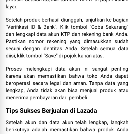
layar.
Setelah produk berhasil diunggah, lanjutkan ke bagian
"Verifikasi ID & Bank". Klik tombol "Coba Sekarang"
dan lengkapi data akun KTP dan rekening bank Anda.
Pastikan nomor rekening yang dimasukkan sudah
sesuai dengan identitas Anda. Setelah semua data
diisi, klik tombol "Save" di pojok kanan atas.
Proses melengkapi data akun ini sangat penting
karena akan memastikan bahwa toko Anda dapat
beroperasi secara legal dan aman. Tanpa data yang
lengkap, Anda tidak akan bisa menjual produk atau
menerima pembayaran dari pembeli.
Tips Sukses Berjualan di Lazada
Setelah akun dan data akun telah lengkap, langkah
berikutnya adalah memastikan bahwa produk Anda