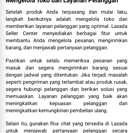
Mengelola Toko dan Layanan Pelanggan
Setelah produk Anda terpasang dan mulai laku,
langkah berikutnya adalah mengelola toko dan
memberikan layanan pelanggan yang optimal. Lazada
Seller Center menyediakan berbagai fitur untuk
membantu Anda mengelola pesanan, mengirimkan
barang, dan menjawab pertanyaan pelanggan.
Pastikan untuk selalu memeriksa pesanan yang
masuk dan segera mengirimkan barang sesuai
dengan jadwal yang ditentukan. Jika terjadi masalah
seperti pengiriman yang terlambat atau produk rusak,
segera hubungi pelanggan dan berikan solusi yang
memuaskan. Layanan pelanggan yang baik akan
meningkatkan kepuasan pelanggan dan
meningkatkan kemungkinan pembelian ulang.
Selain itu, gunakan fitur chat yang tersedia di Lazada
untuk menjawab pertanyaan pelanggan secara