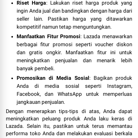
Riset Harga
: Lakukan riset harga produk yang
ingin Anda jual dan bandingkan dengan harga dari
seller lain. Pastikan harga yang ditawarkan
kompetitif namun tetap menguntungkan.
Manfaatkan Fitur Promosi
: Lazada menawarkan
berbagai fitur promosi seperti voucher diskon
dan gratis ongkir. Manfaatkan fitur ini untuk
meningkatkan penjualan dan menarik lebih
banyak pembeli.
Promosikan di Media Sosial
: Bagikan produk
Anda di media sosial seperti Instagram,
Facebook, dan WhatsApp untuk memperluas
jangkauan penjualan.
Dengan menerapkan tips-tips di atas, Anda dapat
meningkatkan peluang produk Anda laku keras di
Lazada. Selain itu, pastikan untuk terus memantau
performa toko Anda dan melakukan evaluasi berkala