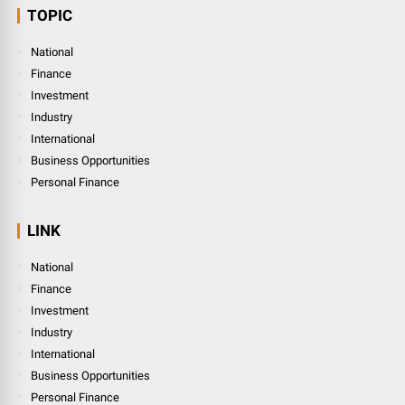
TOPIC
National
Finance
Investment
Industry
International
Business Opportunities
Personal Finance
LINK
National
Finance
Investment
Industry
International
Business Opportunities
Personal Finance