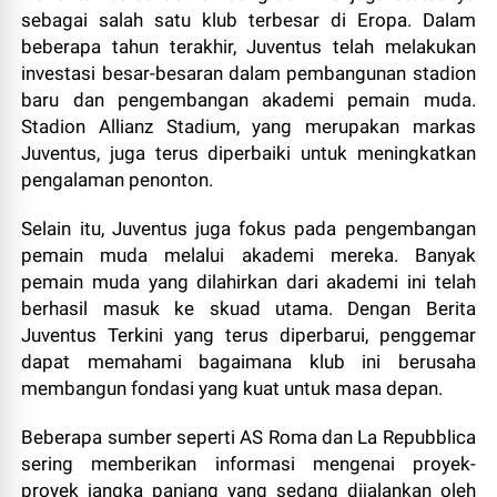
sebagai salah satu klub terbesar di Eropa. Dalam
beberapa tahun terakhir, Juventus telah melakukan
investasi besar-besaran dalam pembangunan stadion
baru dan pengembangan akademi pemain muda.
Stadion Allianz Stadium, yang merupakan markas
Juventus, juga terus diperbaiki untuk meningkatkan
pengalaman penonton.
Selain itu, Juventus juga fokus pada pengembangan
pemain muda melalui akademi mereka. Banyak
pemain muda yang dilahirkan dari akademi ini telah
berhasil masuk ke skuad utama. Dengan Berita
Juventus Terkini yang terus diperbarui, penggemar
dapat memahami bagaimana klub ini berusaha
membangun fondasi yang kuat untuk masa depan.
Beberapa sumber seperti AS Roma dan La Repubblica
sering memberikan informasi mengenai proyek-
proyek jangka panjang yang sedang dijalankan oleh