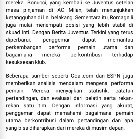
mereka. Bonucci, yang kembali ke Juventus setelah
masa pinjaman di AC Milan, telah menunjukkan
ketangguhan di lini belakang. Sementara itu, Romagnili
juga mulai menempati posisi yang lebih stabil di
skuad inti. Dengan Berita Juventus Terkini yang terus
diperbarui, penggemar dapat memantau
perkembangan performa pemain utama dan
bagaimana mereka berkontribusi terhadap
kesuksesan klub.
Beberapa sumber seperti Goal.com dan ESPN juga
memberikan analisis mendalam mengenai performa
pemain. Mereka menyajikan statistik, catatan
pertandingan, dan evaluasi dari pelatih serta rekan-
rekan satu tim. Dengan informasi yang akurat,
penggemar dapat memahami bagaimana pemain
utama berkontribusi dalam pertandingan dan apa
yang bisa diharapkan dari mereka di musim depan.