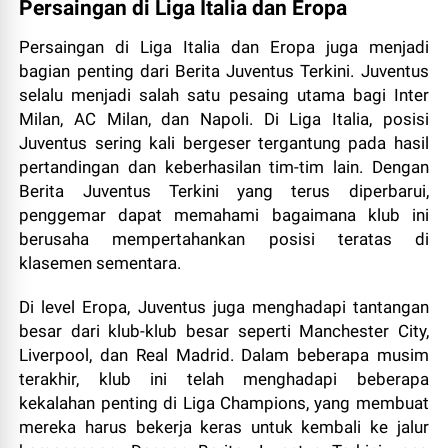
Persaingan di Liga Italia dan Eropa
Persaingan di Liga Italia dan Eropa juga menjadi
bagian penting dari Berita Juventus Terkini. Juventus
selalu menjadi salah satu pesaing utama bagi Inter
Milan, AC Milan, dan Napoli. Di Liga Italia, posisi
Juventus sering kali bergeser tergantung pada hasil
pertandingan dan keberhasilan tim-tim lain. Dengan
Berita Juventus Terkini yang terus diperbarui,
penggemar dapat memahami bagaimana klub ini
berusaha mempertahankan posisi teratas di
klasemen sementara.
Di level Eropa, Juventus juga menghadapi tantangan
besar dari klub-klub besar seperti Manchester City,
Liverpool, dan Real Madrid. Dalam beberapa musim
terakhir, klub ini telah menghadapi beberapa
kekalahan penting di Liga Champions, yang membuat
mereka harus bekerja keras untuk kembali ke jalur