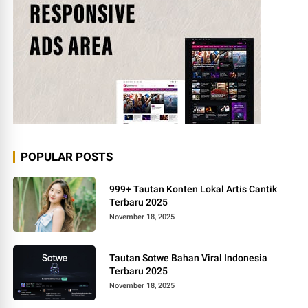
POPULAR POSTS
999+ Tautan Konten Lokal Artis Cantik
Terbaru 2025
November 18, 2025
Tautan Sotwe Bahan Viral Indonesia
Terbaru 2025
November 18, 2025