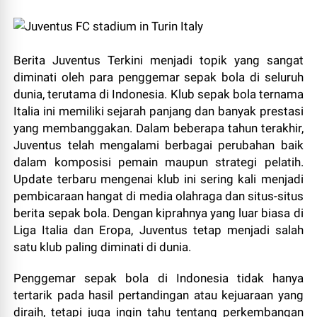
Berita Juventus Terkini menjadi topik yang sangat
diminati oleh para penggemar sepak bola di seluruh
dunia, terutama di Indonesia. Klub sepak bola ternama
Italia ini memiliki sejarah panjang dan banyak prestasi
yang membanggakan. Dalam beberapa tahun terakhir,
Juventus telah mengalami berbagai perubahan baik
dalam komposisi pemain maupun strategi pelatih.
Update terbaru mengenai klub ini sering kali menjadi
pembicaraan hangat di media olahraga dan situs-situs
berita sepak bola. Dengan kiprahnya yang luar biasa di
Liga Italia dan Eropa, Juventus tetap menjadi salah
satu klub paling diminati di dunia.
Penggemar sepak bola di Indonesia tidak hanya
tertarik pada hasil pertandingan atau kejuaraan yang
diraih, tetapi juga ingin tahu tentang perkembangan