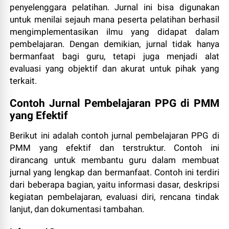
penyelenggara pelatihan. Jurnal ini bisa digunakan
untuk menilai sejauh mana peserta pelatihan berhasil
mengimplementasikan ilmu yang didapat dalam
pembelajaran. Dengan demikian, jurnal tidak hanya
bermanfaat bagi guru, tetapi juga menjadi alat
evaluasi yang objektif dan akurat untuk pihak yang
terkait.
Contoh Jurnal Pembelajaran PPG di PMM
yang Efektif
Berikut ini adalah contoh jurnal pembelajaran PPG di
PMM yang efektif dan terstruktur. Contoh ini
dirancang untuk membantu guru dalam membuat
jurnal yang lengkap dan bermanfaat. Contoh ini terdiri
dari beberapa bagian, yaitu informasi dasar, deskripsi
kegiatan pembelajaran, evaluasi diri, rencana tindak
lanjut, dan dokumentasi tambahan.