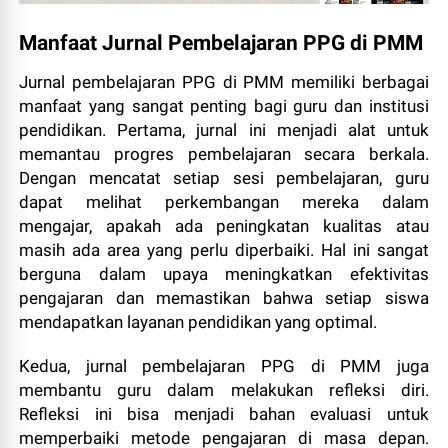
Manfaat Jurnal Pembelajaran PPG di PMM
Jurnal pembelajaran PPG di PMM memiliki berbagai
manfaat yang sangat penting bagi guru dan institusi
pendidikan. Pertama, jurnal ini menjadi alat untuk
memantau progres pembelajaran secara berkala.
Dengan mencatat setiap sesi pembelajaran, guru
dapat melihat perkembangan mereka dalam
mengajar, apakah ada peningkatan kualitas atau
masih ada area yang perlu diperbaiki. Hal ini sangat
berguna dalam upaya meningkatkan efektivitas
pengajaran dan memastikan bahwa setiap siswa
mendapatkan layanan pendidikan yang optimal.
Kedua, jurnal pembelajaran PPG di PMM juga
membantu guru dalam melakukan refleksi diri.
Refleksi ini bisa menjadi bahan evaluasi untuk
memperbaiki metode pengajaran di masa depan.