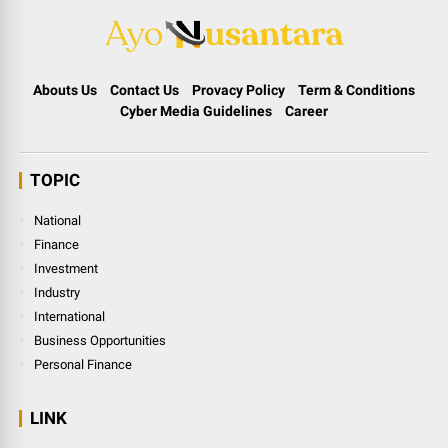
Abouts Us
Contact Us
Provacy Policy
Term & Conditions
Cyber Media Guidelines
Career
TOPIC
National
Finance
Investment
Industry
International
Business Opportunities
Personal Finance
LINK