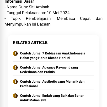
Informasi Dasar
- Nama Guru: Siti Aminah
- Tanggal Pelaksanaan: 10 Mei 2024
- Topik Pembelajaran: Membaca Cepat dan
Menyimpulkan Isi Bacaan
RELATED ARTICLE
Contoh Jurnal 7 Kebiasaan Anak Indonesia
Hebat yang Harus Dicoba Hari Ini
Contoh Jurnal Advance Payment yang
Sederhana dan Praktis
Contoh Jurnal Aesthetic yang Menarik dan
Profesional
Contoh Jurnal Ilmiah yang Baik dan Benar
untuk Mahasiswa