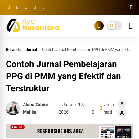
Beranda
Jurnal
Contoh Jurnal Pembelajaran PPG di PMM yang Efektif dan Terstruktur
Contoh Jurnal Pembelajaran
PPG di PMM yang Efektif dan
Terstruktur
A
Alana Zahira
Januari 17,
7 min
Malika
2026
0
read
A