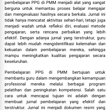
pembelajaran PPG di PMM menjadi alat yang sangat
berguna untuk memantau proses belajar mengajar
dan mengevaluasi hasilnya secara berkala. Jurnal ini
tidak hanya mencatat aktivitas sehari-hari, tetapi juga
menjadi wadah untuk refleksi diri, evaluasi metode
pengajaran, serta rencana perbaikan yang lebih
efektif. Dengan adanya jurnal yang terstruktur, guru
dapat lebih mudah mengidentifikasi kelemahan dan
kekuatan dalam pembelajaran mereka, sehingga
mampu meningkatkan kualitas pengajaran secara
keseluruhan.
Pembelajaran PPG di PMM bertujuan untuk
membantu guru dalam mengembangkan kemampuan
profesional mereka melalui berbagai program
pelatihan dan peningkatan kompetensi. Salah satu
cara untuk mencapai tujuan ini adalah dengan
membuat jurnal pembelajaran yang efektif dan
terstruktur. Jurnal ini menjadi dokumen resmi yang