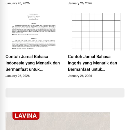
January 26, 2026
January 26, 2026
Contoh Jurnal Bahasa
Contoh Jurnal Bahasa
Indonesia yang Menarik dan
Inggris yang Menarik dan
Bermanfaat untuk
Bermanfaat untuk
Mahasiswa
Mahasiswa
January 26, 2026
January 26, 2026