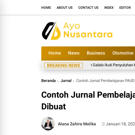
HOME
ABOUT US
CONTACT US
INDEX
EDITOR
Home
News
Business
Otomotive
Waspada DBD, Warga Dusun Galalo Ikuti Penyuluhan Kesehatan
BREAKING NEWS
Beranda
Jurnal
Contoh Jurnal Pembelajaran PAUD 
Contoh Jurnal Pembelaj
Dibuat
Alana Zahira Malika
Januari 18, 20