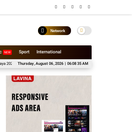
Network
ic
Sport
International
NEW
Transformasi Digital Perpustakaan Santa Monika: Mahasiswa Sistem Informa
Thursday
,
August
06
,
2026
|
06:08 36 AM