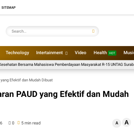
SITEMAP
Technology
Intertainment
Video
Health
Mus
HOT
 Bersama Mahasiswa Pemberdayaan Masyarakat R-15 UNTAG Surabaya 202
yang Efektif dan Mudah Dibuat
aran PAUD yang Efektif dan Mudah
A
26
0
5 min read
A