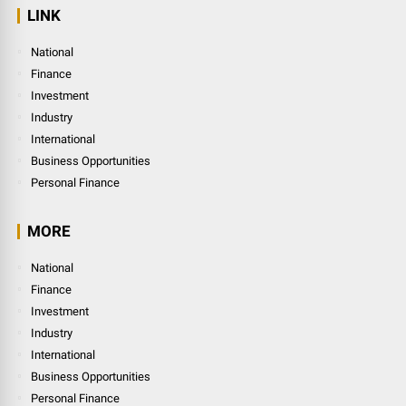
LINK
National
Finance
Investment
Industry
International
Business Opportunities
Personal Finance
MORE
National
Finance
Investment
Industry
International
Business Opportunities
Personal Finance