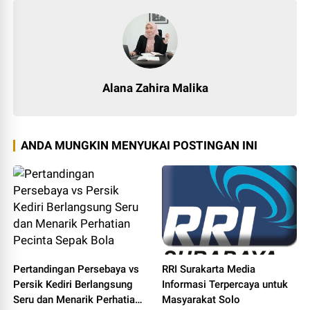
Alana Zahira Malika
ANDA MUNGKIN MENYUKAI POSTINGAN INI
Pertandingan Persebaya vs
RRI Surakarta Media
Persik Kediri Berlangsung
Informasi Terpercaya untuk
Seru dan Menarik Perhatian
Masyarakat Solo