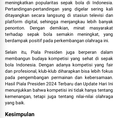
meningkatkan popularitas sepak bola di Indonesia.
Pertandingan-pertandingan yang digelar sering kali
ditayangkan secara langsung di stasiun televisi dan
platform digital, sehingga menjangkau lebih banyak
penonton. Dengan demikian, minat masyarakat
terhadap sepak bola semakin meningkat, yang
berdampak positif pada perkembangan olahraga ini.
Selain itu, Piala Presiden juga berperan dalam
membangun budaya kompetisi yang sehat di sepak
bola Indonesia. Dengan adanya kompetisi yang fair
dan profesional, klub-klub diharapkan bisa lebih fokus
pada pengembangan permainan dan kebersamaan.
Hasil Piala Presiden 2024 Terbaru dan Update Hari Ini
menunjukkan bahwa kompetisi ini tidak hanya tentang
kemenangan, tetapi juga tentang nilai-nilai olahraga
yang baik.
Kesimpulan