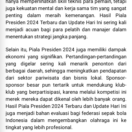
hanya memperlihatkan skill teknis para pemain, tetapi
juga kekuatan mental dan kerja sama tim yang sangat
penting dalam meraih kemenangan. Hasil Piala
Presiden 2024 Terbaru dan Update Hari Ini sering kali
menjadi acuan bagi para pelatih dan manajer dalam
menentukan strategi jangka panjang.
Selain itu, Piala Presiden 2024 juga memiliki dampak
ekonomi yang signifikan. Pertandingan-pertandingan
yang digelar sering kali menarik penonton dari
berbagai daerah, sehingga meningkatkan pendapatan
dari sektor pariwisata dan bisnis lokal. Sponsor-
sponsor besar pun tertarik untuk mendukung klub-
klub yang berpartisipasi, karena melalui kompetisi ini
merek mereka dapat dikenal oleh lebih banyak orang.
Hasil Piala Presiden 2024 Terbaru dan Update Hari Ini
juga menjadi bahan evaluasi bagi federasi sepak bola
Indonesia dalam mengembangkan olahraga ini ke
tingkat yang lebih profesional.