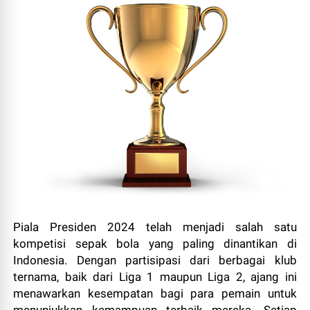
Piala Presiden 2024 telah menjadi salah satu
kompetisi sepak bola yang paling dinantikan di
Indonesia. Dengan partisipasi dari berbagai klub
ternama, baik dari Liga 1 maupun Liga 2, ajang ini
menawarkan kesempatan bagi para pemain untuk