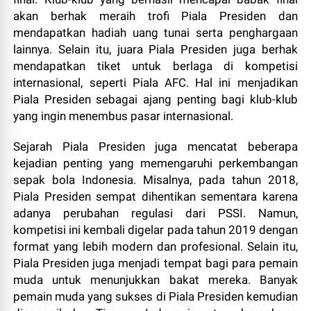
akan berhak meraih trofi Piala Presiden dan
mendapatkan hadiah uang tunai serta penghargaan
lainnya. Selain itu, juara Piala Presiden juga berhak
mendapatkan tiket untuk berlaga di kompetisi
internasional, seperti Piala AFC. Hal ini menjadikan
Piala Presiden sebagai ajang penting bagi klub-klub
yang ingin menembus pasar internasional.
Sejarah Piala Presiden juga mencatat beberapa
kejadian penting yang memengaruhi perkembangan
sepak bola Indonesia. Misalnya, pada tahun 2018,
Piala Presiden sempat dihentikan sementara karena
adanya perubahan regulasi dari PSSI. Namun,
kompetisi ini kembali digelar pada tahun 2019 dengan
format yang lebih modern dan profesional. Selain itu,
Piala Presiden juga menjadi tempat bagi para pemain
muda untuk menunjukkan bakat mereka. Banyak
pemain muda yang sukses di Piala Presiden kemudian