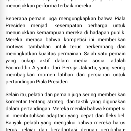
menunjukkan performa terbaik mereka.
Beberapa pemain juga mengungkapkan bahwa Piala
Presiden menjadi kesempatan berharga untuk
menunjukkan kemampuan mereka di hadapan publik.
Mereka merasa bahwa kompetisi ini memberikan
motivasi tambahan untuk terus berkembang dan
meningkatkan kualitas permainan. Salah satu pemain
yang cukup aktif dalam media sosial adalah
Fachruddin Aryanto dari Persija Jakarta, yang sering
membagikan momen latihan dan persiapan untuk
pertandingan Piala Presiden.
Selain itu, pelatih dan pemain juga sering memberikan
komentar tentang strategi dan taktik yang digunakan
dalam pertandingan. Mereka menilai bahwa kompetisi
ini membutuhkan adaptasi yang cepat dan fleksibel.
Banyak pelatih yang mengakui bahwa mereka harus
terus belajar dan beradaptasi dengan perubahan-