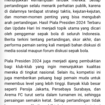
menunjukkan kemampuan terbaik mereka. Setiap
pertandingan selalu menarik perhatian publik, karena
di dalamnya terdapat strategi taktis, kejutan-kejutan,
dan momen-momen penting yang bisa mengubah
arah pertandingan. Hasil Piala Presiden 2024 Terbaru
dan Update Hari Ini menjadi topik utama yang dicari
oleh penggemar sepak bola di seluruh Indonesia.
Berita terkini tentang pertandingan, skor akhir, dan
performa pemain sering kali menjadi bahan diskusi di
media sosial maupun forum diskusi sepak bola.
Piala Presiden 2024 juga menjadi ajang pembuktian
bagi klub-klub yang ingin menunjukkan kualitas
mereka di tingkat nasional. Selain itu, kompetisi ini
juga memberikan peluang bagi pemain muda untuk
menembus level yang lebih tinggi. Banyak klub besar
seperti Persija Jakarta, Persebaya Surabaya, dan
Arema FC turut serta dalam turnamen ini, sehingga
persaingan semakin ketat. Setiap pertandingan tidak