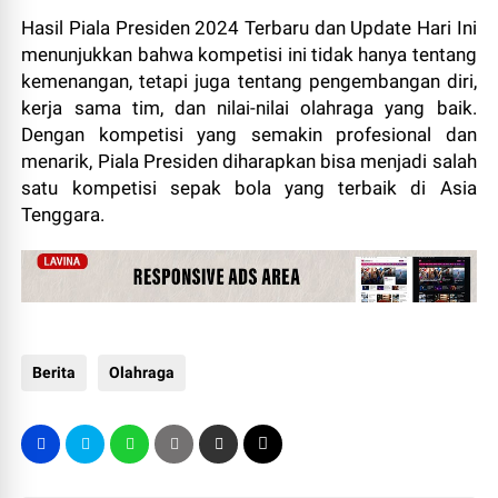
Hasil Piala Presiden 2024 Terbaru dan Update Hari Ini
menunjukkan bahwa kompetisi ini tidak hanya tentang
kemenangan, tetapi juga tentang pengembangan diri,
kerja sama tim, dan nilai-nilai olahraga yang baik.
Dengan kompetisi yang semakin profesional dan
menarik, Piala Presiden diharapkan bisa menjadi salah
satu kompetisi sepak bola yang terbaik di Asia
Tenggara.
Berita
Olahraga