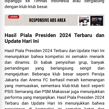
dipanggil ke Timnas Indonesia atau bergabung
dengan klub-klub besar.
Hasil Piala Presiden 2024 Terbaru dan
Update Hari Ini
Hasil Piala Presiden 2024 Terbaru dan Update Hari Ini
menunjukkan bahwa kompetisi ini semakin menarik
dan dinamis. Di babak penyisihan grup, banyak
pertandingan yang berlangsung sengit dan
mengejutkan. Beberapa klub besar seperti Persija
Jakarta dan Arema FC berhasil meraih kemenangan
yang memuaskan, sementara klub-klub kecil seperti
PSIS Semarang dan PSM Makassar juga menunjukkan
performa yang menjanjikan. Hasil Piala Presiden 2024
Terbaru dan Update Hari Ini menunjukkan bahwa
persaingan di kompetisi ini semakin ketat dan