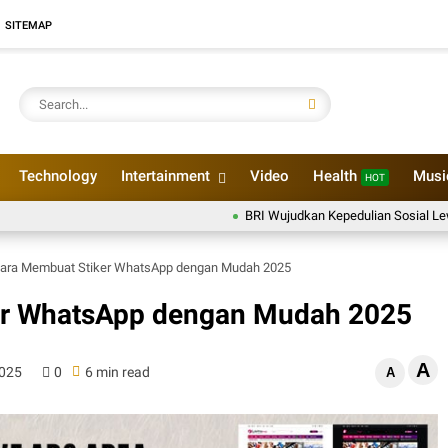
SITEMAP
Technology
Intertainment
Video
Health
Mus
HOT
BRI Wujudkan Kepedulian Sosial Lewat Peny
ara Membuat Stiker WhatsApp dengan Mudah 2025
er WhatsApp dengan Mudah 2025
A
2025
0
6 min read
A