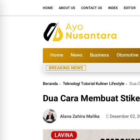
HOME
ABOUT US
CONTACT US
INDEX
EDITOR
Home
News
Business
Otomotive
BREAKING NEWS
Beranda
Teknologi Tutorial Kuliner Lifestyle
Dua C
Dua Cara Membuat Stik
Alana Zahira Malika
Desember 02, 