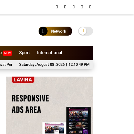
Network
ic
Sport
International
NEW
aluran Paket Sembako di Kabupaten Probolinggo
Saturday
,
August
08
,
2026
|
12:10 50 PM
Sewa Medium Bus Bersam