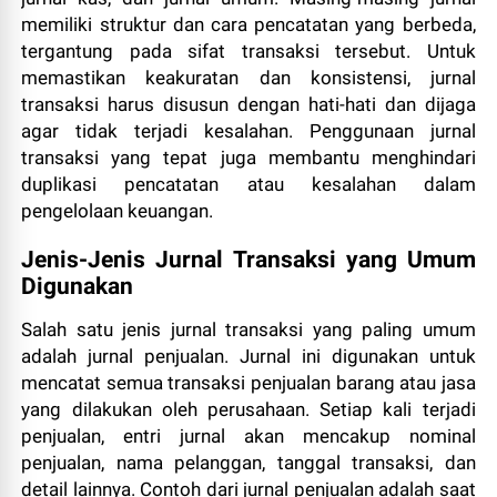
memiliki struktur dan cara pencatatan yang berbeda,
tergantung pada sifat transaksi tersebut. Untuk
memastikan keakuratan dan konsistensi, jurnal
transaksi harus disusun dengan hati-hati dan dijaga
agar tidak terjadi kesalahan. Penggunaan jurnal
transaksi yang tepat juga membantu menghindari
duplikasi pencatatan atau kesalahan dalam
pengelolaan keuangan.
Jenis-Jenis Jurnal Transaksi yang Umum
Digunakan
Salah satu jenis jurnal transaksi yang paling umum
adalah jurnal penjualan. Jurnal ini digunakan untuk
mencatat semua transaksi penjualan barang atau jasa
yang dilakukan oleh perusahaan. Setiap kali terjadi
penjualan, entri jurnal akan mencakup nominal
penjualan, nama pelanggan, tanggal transaksi, dan
detail lainnya. Contoh dari jurnal penjualan adalah saat