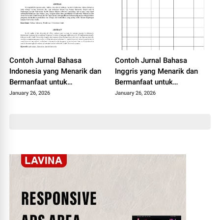
Contoh Jurnal Bahasa
Contoh Jurnal Bahasa
Indonesia yang Menarik dan
Inggris yang Menarik dan
Bermanfaat untuk
Bermanfaat untuk
Mahasiswa
Mahasiswa
January 26, 2026
January 26, 2026