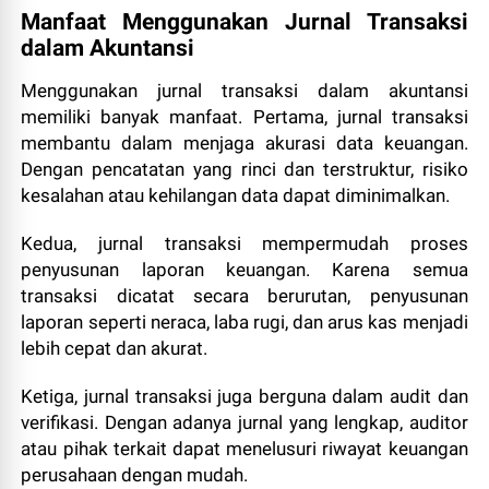
Manfaat Menggunakan Jurnal Transaksi
dalam Akuntansi
Menggunakan jurnal transaksi dalam akuntansi
memiliki banyak manfaat. Pertama, jurnal transaksi
membantu dalam menjaga akurasi data keuangan.
Dengan pencatatan yang rinci dan terstruktur, risiko
kesalahan atau kehilangan data dapat diminimalkan.
Kedua, jurnal transaksi mempermudah proses
penyusunan laporan keuangan. Karena semua
transaksi dicatat secara berurutan, penyusunan
laporan seperti neraca, laba rugi, dan arus kas menjadi
lebih cepat dan akurat.
Ketiga, jurnal transaksi juga berguna dalam audit dan
verifikasi. Dengan adanya jurnal yang lengkap, auditor
atau pihak terkait dapat menelusuri riwayat keuangan
perusahaan dengan mudah.