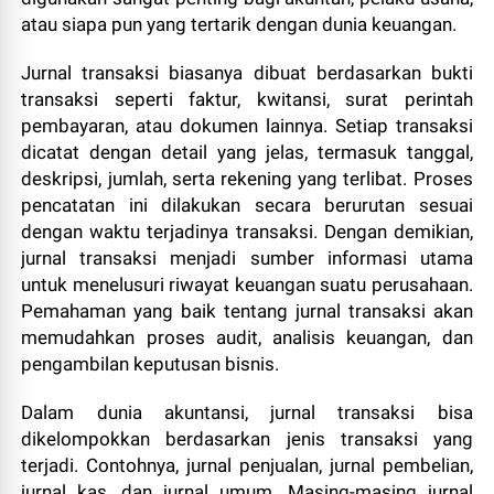
atau siapa pun yang tertarik dengan dunia keuangan.
Jurnal transaksi biasanya dibuat berdasarkan bukti
transaksi seperti faktur, kwitansi, surat perintah
pembayaran, atau dokumen lainnya. Setiap transaksi
dicatat dengan detail yang jelas, termasuk tanggal,
deskripsi, jumlah, serta rekening yang terlibat. Proses
pencatatan ini dilakukan secara berurutan sesuai
dengan waktu terjadinya transaksi. Dengan demikian,
jurnal transaksi menjadi sumber informasi utama
untuk menelusuri riwayat keuangan suatu perusahaan.
Pemahaman yang baik tentang jurnal transaksi akan
memudahkan proses audit, analisis keuangan, dan
pengambilan keputusan bisnis.
Dalam dunia akuntansi, jurnal transaksi bisa
dikelompokkan berdasarkan jenis transaksi yang
terjadi. Contohnya, jurnal penjualan, jurnal pembelian,
jurnal kas, dan jurnal umum. Masing-masing jurnal