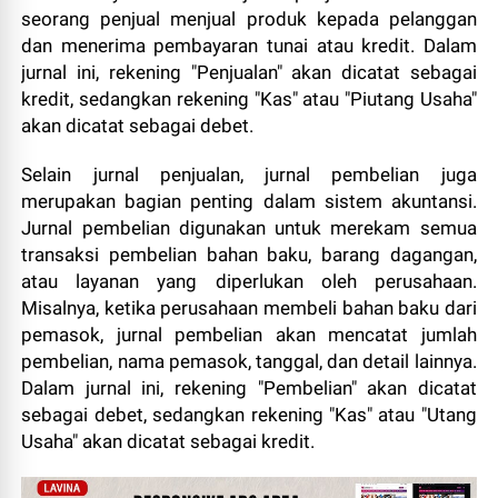
seorang penjual menjual produk kepada pelanggan
dan menerima pembayaran tunai atau kredit. Dalam
jurnal ini, rekening "Penjualan" akan dicatat sebagai
kredit, sedangkan rekening "Kas" atau "Piutang Usaha"
akan dicatat sebagai debet.
Selain jurnal penjualan, jurnal pembelian juga
merupakan bagian penting dalam sistem akuntansi.
Jurnal pembelian digunakan untuk merekam semua
transaksi pembelian bahan baku, barang dagangan,
atau layanan yang diperlukan oleh perusahaan.
Misalnya, ketika perusahaan membeli bahan baku dari
pemasok, jurnal pembelian akan mencatat jumlah
pembelian, nama pemasok, tanggal, dan detail lainnya.
Dalam jurnal ini, rekening "Pembelian" akan dicatat
sebagai debet, sedangkan rekening "Kas" atau "Utang
Usaha" akan dicatat sebagai kredit.