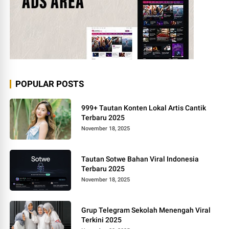
POPULAR POSTS
999+ Tautan Konten Lokal Artis Cantik
Terbaru 2025
November 18, 2025
Tautan Sotwe Bahan Viral Indonesia
Terbaru 2025
November 18, 2025
Grup Telegram Sekolah Menengah Viral
Terkini 2025