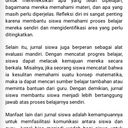
untuk merefleksikan apa yang telah dipelajari,
bagaimana mereka memahami materi, dan apa yang
masih perlu diperjelas. Refleksi diri ini sangat penting
karena membantu siswa memahami proses belajar
mereka sendiri dan mengidentifikasi area yang perlu
ditingkatkan.
Selain itu, jurnal siswa juga berperan sebagai alat
evaluasi mandiri. Dengan mencatat progres belajar,
siswa dapat melacak kemajuan mereka secara
berkala. Misalnya, jika seorang siswa mencatat bahwa
ia kesulitan memahami suatu konsep matematika,
maka ia dapat mencari sumber belajar tambahan atau
meminta bantuan dari guru. Dengan demikian, jurnal
siswa membantu siswa menjadi lebih bertanggung
jawab atas proses belajarnya sendiri.
Manfaat lain dari jurnal siswa adalah kemampuannya
untuk memfasilitasi komunikasi antara siswa dan