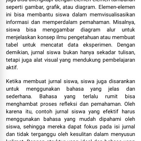
seperti gambar, grafik, atau diagram. Elemen-elemen
ini bisa membantu siswa dalam memvisualisasikan
informasi dan memperdalam pemahaman. Misalnya,
siswa bisa menggambar diagram alur untuk
menjelaskan konsep ilmu pengetahuan atau membuat
tabel untuk mencatat data eksperimen. Dengan
demikian, jurnal siswa bukan hanya sekadar tulisan,
tetapi juga alat visual yang mendukung pembelajaran
aktif.
Ketika membuat jurnal siswa, siswa juga disarankan
untuk menggunakan bahasa yang jelas dan
sederhana. Bahasa yang terlalu rumit bisa
menghambat proses refleksi dan pemahaman. Oleh
karena itu, contoh jurnal siswa yang efektif harus
menggunakan bahasa yang mudah dipahami oleh
siswa, sehingga mereka dapat fokus pada isi jurnal
dan tidak terganggu oleh kesulitan dalam menyusun