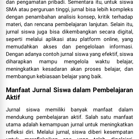
dan pengamatan pribadi. Sementara itu, untuk siswa
SMA atau perguruan tinggi, jurnal bisa lebih kompleks
dengan penambahan analisis konsep, kritik terhadap
materi, dan rencana pembelajaran lanjutan. Selain itu,
jurnal siswa juga bisa dikembangkan secara digital,
seperti melalui aplikasi atau platform online, yang
memudahkan akses dan pengelolaan informasi.
Dengan adanya contoh jurnal siswa yang efektif, siswa
diharapkan mampu mengelola waktu belajar,
meningkatkan kesadaran akan proses belajar, dan
membangun kebiasaan belajar yang baik.
Manfaat Jurnal Siswa dalam Pembelajaran
Aktif
Jurnal siswa memiliki banyak manfaat dalam
mendukung pembelajaran aktif. Salah satu manfaat
utama adalah kemampuan jurnal untuk meningkatkan
refleksi diri. Melalui jurnal, siswa diberi kesempatan