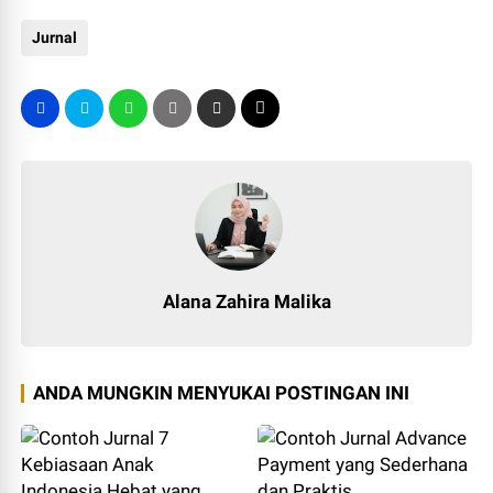
Jurnal
Alana Zahira Malika
ANDA MUNGKIN MENYUKAI POSTINGAN INI