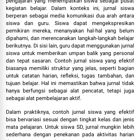
pengajaran yang menempatkan siswa sebagai pusat
kegiatan belajar. Dalam konteks ini, jurnal siswa
berperan sebagai media komunikasi dua arah antara
siswa dan guru. Siswa dapat mengekspresikan
pemikiran mereka, menanyakan hal-hal yang belum
dipahami, dan merencanakan langkah-langkah belajar
berikutnya. Di sisi lain, guru dapat menggunakan jurnal
siswa untuk memberikan umpan balik yang personal
dan tepat sasaran. Contoh jurnal siswa yang efektif
biasanya memiliki struktur yang jelas, seperti bagian
untuk catatan harian, refleksi, tugas tambahan, dan
tujuan belajar. Hal ini memastikan bahwa jurnal tidak
hanya berfungsi sebagai alat pencatat, tetapi juga
sebagai alat pembelajaran aktif.
Dalam praktiknya, contoh jurnal siswa yang efektif
bisa bervariasi sesuai dengan tingkat kelas dan jenis
mata pelajaran. Untuk siswa SD, jurnal mungkin lebih
sederhana dengan penekanan pada aktivitas harian