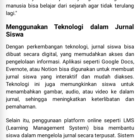
manusia bisa belajar dari sejarah agar tidak terulang
lagi."
Menggunakan Teknologi dalam Jurnal
Siswa
Dengan perkembangan teknologi, jurnal siswa bisa
dibuat secara digital, yang memudahkan akses dan
pengelolaan informasi. Aplikasi seperti Google Docs,
Evernote, atau Notion bisa digunakan untuk membuat
jurnal siswa yang interaktif dan mudah diakses.
Teknologi ini juga memungkinkan siswa untuk
menambahkan gambar, audio, atau video ke dalam
jurnal, sehingga meningkatkan keterlibatan dan
pemahaman.
Selain itu, penggunaan platform online seperti LMS
(Learning Management System) bisa membantu
siswa dalam mengelola jurnal secara terpusat. Sistem