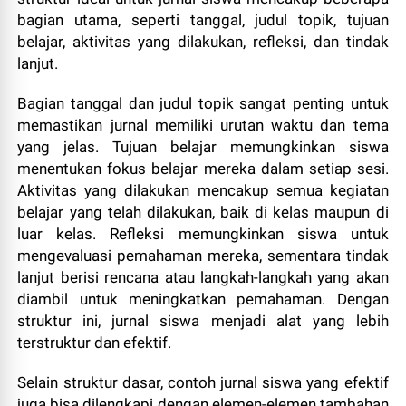
bagian utama, seperti tanggal, judul topik, tujuan
belajar, aktivitas yang dilakukan, refleksi, dan tindak
lanjut.
Bagian tanggal dan judul topik sangat penting untuk
memastikan jurnal memiliki urutan waktu dan tema
yang jelas. Tujuan belajar memungkinkan siswa
menentukan fokus belajar mereka dalam setiap sesi.
Aktivitas yang dilakukan mencakup semua kegiatan
belajar yang telah dilakukan, baik di kelas maupun di
luar kelas. Refleksi memungkinkan siswa untuk
mengevaluasi pemahaman mereka, sementara tindak
lanjut berisi rencana atau langkah-langkah yang akan
diambil untuk meningkatkan pemahaman. Dengan
struktur ini, jurnal siswa menjadi alat yang lebih
terstruktur dan efektif.
Selain struktur dasar, contoh jurnal siswa yang efektif
juga bisa dilengkapi dengan elemen-elemen tambahan