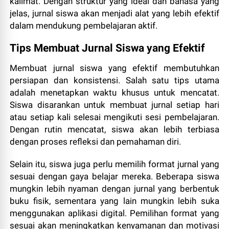
kalimat. Dengan struktur yang ideal dan bahasa yang
jelas, jurnal siswa akan menjadi alat yang lebih efektif
dalam mendukung pembelajaran aktif.
Tips Membuat Jurnal Siswa yang Efektif
Membuat jurnal siswa yang efektif membutuhkan
persiapan dan konsistensi. Salah satu tips utama
adalah menetapkan waktu khusus untuk mencatat.
Siswa disarankan untuk membuat jurnal setiap hari
atau setiap kali selesai mengikuti sesi pembelajaran.
Dengan rutin mencatat, siswa akan lebih terbiasa
dengan proses refleksi dan pemahaman diri.
Selain itu, siswa juga perlu memilih format jurnal yang
sesuai dengan gaya belajar mereka. Beberapa siswa
mungkin lebih nyaman dengan jurnal yang berbentuk
buku fisik, sementara yang lain mungkin lebih suka
menggunakan aplikasi digital. Pemilihan format yang
sesuai akan meningkatkan kenyamanan dan motivasi