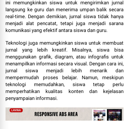
ini memungkinkan siswa untuk mengirimkan jurnal
langsung ke guru dan menerima umpan balik secara
real-time. Dengan demikian, jurnal siswa tidak hanya
menjadi alat pencatat, tetapi juga menjadi sarana
komunikasi yang efektif antara siswa dan guru.
Teknologi juga memungkinkan siswa untuk membuat
jurnal yang lebih kreatif. Misalnya, siswa bisa
menggunakan grafik, diagram, atau infografis untuk
menampilkan informasi secara visual. Dengan cara ini,
jurnal siswa menjadi lebih menarik dan
mempermudah proses belajar. Namun, meskipun
teknologi memudahkan, siswa tetap perlu
memperhatikan kualitas konten dan kejelasan
penyampaian informasi.