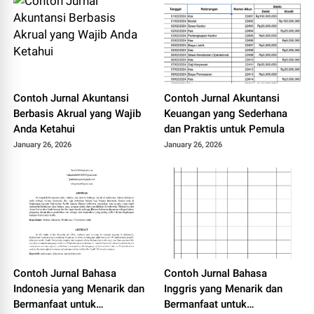
Contoh Jurnal Akuntansi
Contoh Jurnal Akuntansi
Berbasis Akrual yang Wajib
Keuangan yang Sederhana
Anda Ketahui
dan Praktis untuk Pemula
January 26, 2026
January 26, 2026
Contoh Jurnal Bahasa
Contoh Jurnal Bahasa
Indonesia yang Menarik dan
Inggris yang Menarik dan
Bermanfaat untuk
Bermanfaat untuk