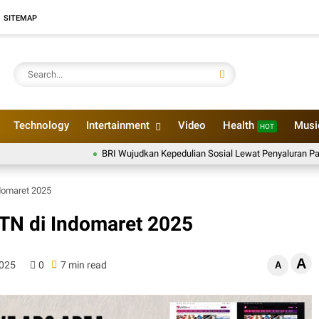
SITEMAP
Technology
Intertainment
Video
Health
Mus
HOT
BRI Wujudkan Kepedulian Sosial Lewat Penyaluran Paket Sem
domaret 2025
TN di Indomaret 2025
A
2025
0
7 min read
A