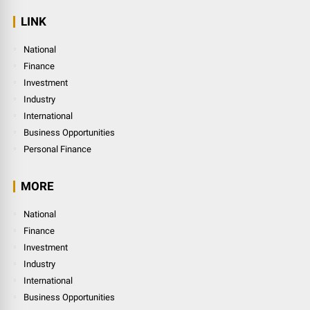
LINK
National
Finance
Investment
Industry
International
Business Opportunities
Personal Finance
MORE
National
Finance
Investment
Industry
International
Business Opportunities