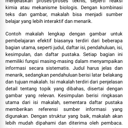
menjelaskan proses-proses teknis, seperti reaksi
kimia atau mekanisme biologis. Dengan kombinasi
teks dan gambar, makalah bisa menjadi sumber
belajar yang lebih interaktif dan menarik.
Contoh makalah lengkap dengan gambar untuk
pembelajaran efektif biasanya terdiri dari beberapa
bagian utama, seperti judul, daftar isi, pendahuluan, isi,
kesimpulan, dan daftar pustaka. Setiap bagian ini
memiliki fungsi masing-masing dalam menyampaikan
informasi secara sistematis. Judul harus jelas dan
menarik, sedangkan pendahuluan berisi latar belakang
dan tujuan makalah. Isi makalah terdiri dari penjelasan
detail tentang topik yang dibahas, disertai dengan
gambar yang relevan. Kesimpulan berisi ringkasan
utama dari isi makalah, sementara daftar pustaka
memberikan referensi sumber informasi yang
digunakan. Dengan struktur yang baik, makalah akan
lebih mudah dipahami dan diterima oleh pembaca.