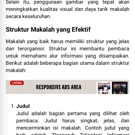
Selain itu, penggunaan gambar yang tepat akan
meningkatkan kualitas visual dan daya tarik makalah
secara keseluruhan.
Struktur Makalah yang Efektif
Makalah yang baik harus memiliki struktur yang jelas
dan terorganisir. Struktur ini membantu pembaca
untuk memahami alur informasi yang disampaikan.
Berikut adalah beberapa bagian utama dalam struktur
makalah:
Judul
Judul adalah bagian pertama yang dilihat oleh
pembaca. Judul harus singkat, jelas, dan
mencerminkan isi makalah. Contoh judul yang
baik adalah "Pengaruh Teknologi Informasi