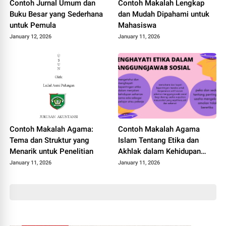
Contoh Jurnal Umum dan
Contoh Makalah Lengkap
Buku Besar yang Sederhana
dan Mudah Dipahami untuk
untuk Pemula
Mahasiswa
January 12, 2026
January 11, 2026
Contoh Makalah Agama:
Contoh Makalah Agama
Tema dan Struktur yang
Islam Tentang Etika dan
Menarik untuk Penelitian
Akhlak dalam Kehidupan
Sehari-hari
January 11, 2026
January 11, 2026