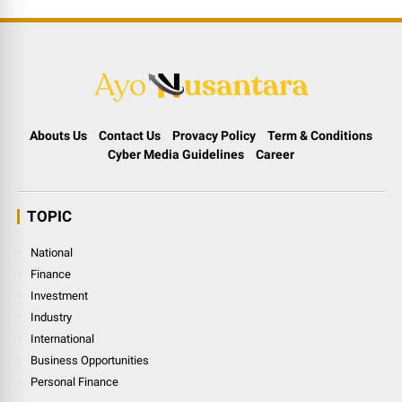
Abouts Us
Contact Us
Provacy Policy
Term & Conditions
Cyber Media Guidelines
Career
TOPIC
National
Finance
Investment
Industry
International
Business Opportunities
Personal Finance