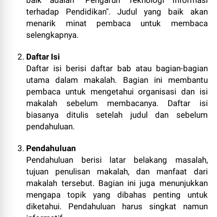
terhadap Pendidikan". Judul yang baik akan
menarik minat pembaca untuk membaca
selengkapnya.
Daftar Isi
Daftar isi berisi daftar bab atau bagian-bagian
utama dalam makalah. Bagian ini membantu
pembaca untuk mengetahui organisasi dan isi
makalah sebelum membacanya. Daftar isi
biasanya ditulis setelah judul dan sebelum
pendahuluan.
Pendahuluan
Pendahuluan berisi latar belakang masalah,
tujuan penulisan makalah, dan manfaat dari
makalah tersebut. Bagian ini juga menunjukkan
mengapa topik yang dibahas penting untuk
diketahui. Pendahuluan harus singkat namun