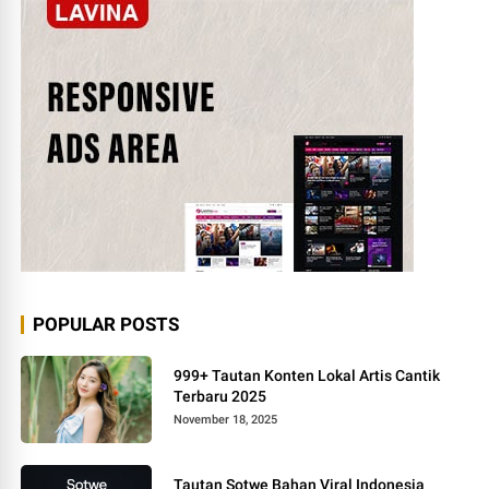
POPULAR POSTS
999+ Tautan Konten Lokal Artis Cantik
Terbaru 2025
November 18, 2025
Tautan Sotwe Bahan Viral Indonesia