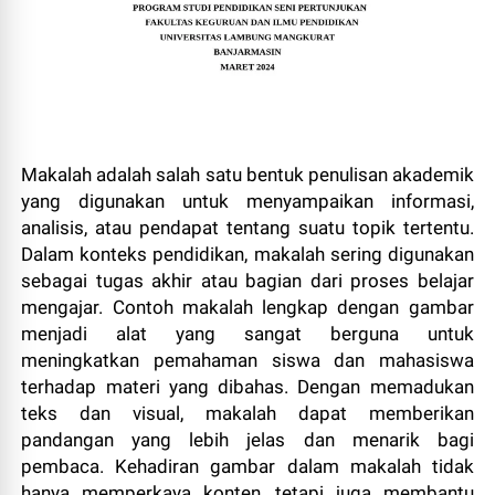
Makalah adalah salah satu bentuk penulisan akademik
yang digunakan untuk menyampaikan informasi,
analisis, atau pendapat tentang suatu topik tertentu.
Dalam konteks pendidikan, makalah sering digunakan
sebagai tugas akhir atau bagian dari proses belajar
mengajar. Contoh makalah lengkap dengan gambar
menjadi alat yang sangat berguna untuk
meningkatkan pemahaman siswa dan mahasiswa
terhadap materi yang dibahas. Dengan memadukan
teks dan visual, makalah dapat memberikan
pandangan yang lebih jelas dan menarik bagi
pembaca. Kehadiran gambar dalam makalah tidak
hanya memperkaya konten, tetapi juga membantu