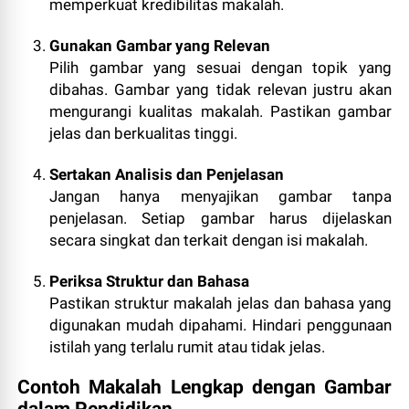
memperkuat kredibilitas makalah.
Gunakan Gambar yang Relevan
Pilih gambar yang sesuai dengan topik yang
dibahas. Gambar yang tidak relevan justru akan
mengurangi kualitas makalah. Pastikan gambar
jelas dan berkualitas tinggi.
Sertakan Analisis dan Penjelasan
Jangan hanya menyajikan gambar tanpa
penjelasan. Setiap gambar harus dijelaskan
secara singkat dan terkait dengan isi makalah.
Periksa Struktur dan Bahasa
Pastikan struktur makalah jelas dan bahasa yang
digunakan mudah dipahami. Hindari penggunaan
istilah yang terlalu rumit atau tidak jelas.
Contoh Makalah Lengkap dengan Gambar
dalam Pendidikan