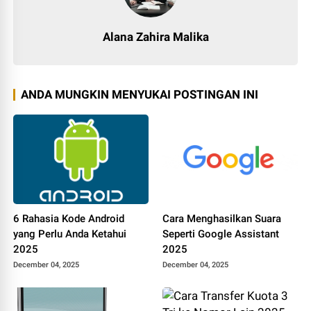
Alana Zahira Malika
ANDA MUNGKIN MENYUKAI POSTINGAN INI
6 Rahasia Kode Android
Cara Menghasilkan Suara
yang Perlu Anda Ketahui
Seperti Google Assistant
2025
2025
December 04, 2025
December 04, 2025