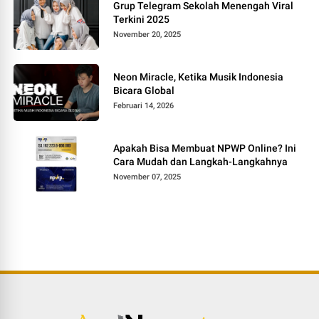
Grup Telegram Sekolah Menengah Viral
Terkini 2025
November 20, 2025
Neon Miracle, Ketika Musik Indonesia
Bicara Global
Februari 14, 2026
Apakah Bisa Membuat NPWP Online? Ini
Cara Mudah dan Langkah-Langkahnya
November 07, 2025