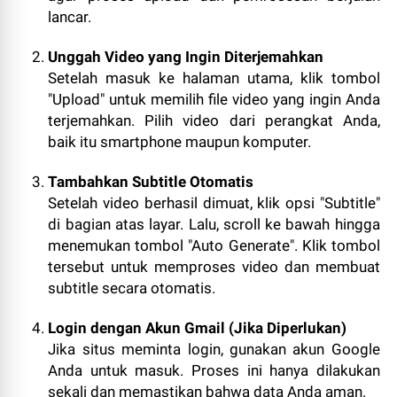
lancar.
Unggah Video yang Ingin Diterjemahkan
Setelah masuk ke halaman utama, klik tombol
"Upload" untuk memilih file video yang ingin Anda
terjemahkan. Pilih video dari perangkat Anda,
baik itu smartphone maupun komputer.
Tambahkan Subtitle Otomatis
Setelah video berhasil dimuat, klik opsi "Subtitle"
di bagian atas layar. Lalu, scroll ke bawah hingga
menemukan tombol "Auto Generate". Klik tombol
tersebut untuk memproses video dan membuat
subtitle secara otomatis.
Login dengan Akun Gmail (Jika Diperlukan)
Jika situs meminta login, gunakan akun Google
Anda untuk masuk. Proses ini hanya dilakukan
sekali dan memastikan bahwa data Anda aman.