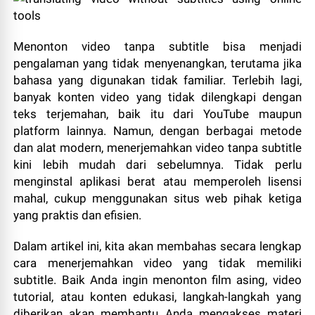
Menonton video tanpa subtitle bisa menjadi
pengalaman yang tidak menyenangkan, terutama jika
bahasa yang digunakan tidak familiar. Terlebih lagi,
banyak konten video yang tidak dilengkapi dengan
teks terjemahan, baik itu dari YouTube maupun
platform lainnya. Namun, dengan berbagai metode
dan alat modern, menerjemahkan video tanpa subtitle
kini lebih mudah dari sebelumnya. Tidak perlu
menginstal aplikasi berat atau memperoleh lisensi
mahal, cukup menggunakan situs web pihak ketiga
yang praktis dan efisien.
Dalam artikel ini, kita akan membahas secara lengkap
cara menerjemahkan video yang tidak memiliki
subtitle. Baik Anda ingin menonton film asing, video
tutorial, atau konten edukasi, langkah-langkah yang
diberikan akan membantu Anda mengakses materi