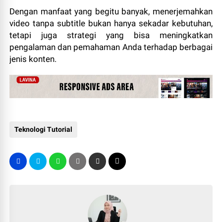
Dengan manfaat yang begitu banyak, menerjemahkan
video tanpa subtitle bukan hanya sekadar kebutuhan,
tetapi juga strategi yang bisa meningkatkan
pengalaman dan pemahaman Anda terhadap berbagai
jenis konten.
Teknologi Tutorial