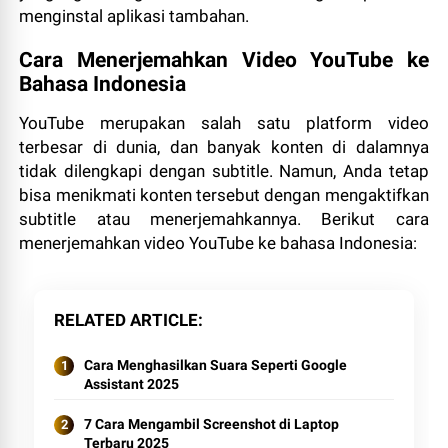
menginstal aplikasi tambahan.
Cara Menerjemahkan Video YouTube ke
Bahasa Indonesia
YouTube merupakan salah satu platform video
terbesar di dunia, dan banyak konten di dalamnya
tidak dilengkapi dengan subtitle. Namun, Anda tetap
bisa menikmati konten tersebut dengan mengaktifkan
subtitle atau menerjemahkannya. Berikut cara
menerjemahkan video YouTube ke bahasa Indonesia:
RELATED ARTICLE
Cara Menghasilkan Suara Seperti Google
Assistant 2025
7 Cara Mengambil Screenshot di Laptop
Terbaru 2025