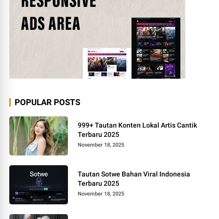
POPULAR POSTS
999+ Tautan Konten Lokal Artis Cantik
Terbaru 2025
November 18, 2025
Tautan Sotwe Bahan Viral Indonesia
Terbaru 2025
November 18, 2025