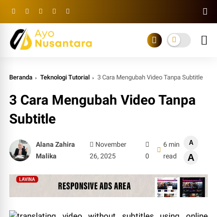
Beranda
Teknologi Tutorial
3 Cara Mengubah Video Tanpa Subtitle
3 Cara Mengubah Video Tanpa
Subtitle
A
Alana Zahira
November
6 min
Malika
26, 2025
0
read
A