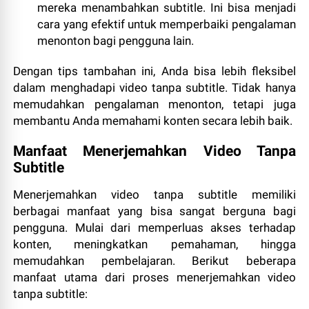
mereka menambahkan subtitle. Ini bisa menjadi
cara yang efektif untuk memperbaiki pengalaman
menonton bagi pengguna lain.
Dengan tips tambahan ini, Anda bisa lebih fleksibel
dalam menghadapi video tanpa subtitle. Tidak hanya
memudahkan pengalaman menonton, tetapi juga
membantu Anda memahami konten secara lebih baik.
Manfaat Menerjemahkan Video Tanpa
Subtitle
Menerjemahkan video tanpa subtitle memiliki
berbagai manfaat yang bisa sangat berguna bagi
pengguna. Mulai dari memperluas akses terhadap
konten, meningkatkan pemahaman, hingga
memudahkan pembelajaran. Berikut beberapa
manfaat utama dari proses menerjemahkan video
tanpa subtitle: