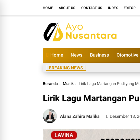
HOME
ABOUT US
CONTACT US
INDEX
EDITOR
Home
News
Business
Otomotive
BREAKING NEWS
Beranda
Musik
Lirik Lagu Martangan Pudi yang 
Lirik Lagu Martangan P
Alana Zahira Malika
Desember 13, 