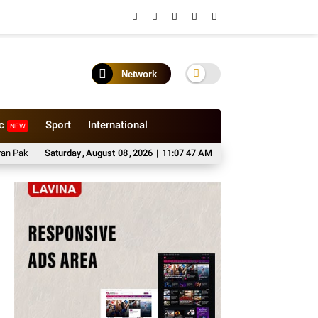
Network
ic
Sport
International
NEW
Sembako di Kabupaten Probolinggo
Saturday
,
August
08
,
2026
|
Sewa Medium Bus Bersama Bhisa Wisa
11:07 49 AM