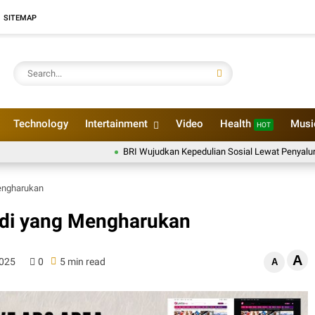
SITEMAP
Technology
Intertainment
Video
Health
Mus
HOT
BRI Wujudkan Kepedulian Sosial Lewat Penyaluran Paket 
Mengharukan
udi yang Mengharukan
A
2025
0
5 min read
A