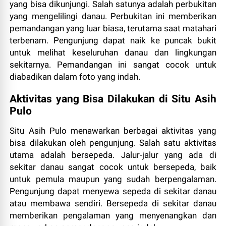
yang bisa dikunjungi. Salah satunya adalah perbukitan
yang mengelilingi danau. Perbukitan ini memberikan
pemandangan yang luar biasa, terutama saat matahari
terbenam. Pengunjung dapat naik ke puncak bukit
untuk melihat keseluruhan danau dan lingkungan
sekitarnya. Pemandangan ini sangat cocok untuk
diabadikan dalam foto yang indah.
Aktivitas yang Bisa Dilakukan di Situ Asih
Pulo
Situ Asih Pulo menawarkan berbagai aktivitas yang
bisa dilakukan oleh pengunjung. Salah satu aktivitas
utama adalah bersepeda. Jalur-jalur yang ada di
sekitar danau sangat cocok untuk bersepeda, baik
untuk pemula maupun yang sudah berpengalaman.
Pengunjung dapat menyewa sepeda di sekitar danau
atau membawa sendiri. Bersepeda di sekitar danau
memberikan pengalaman yang menyenangkan dan