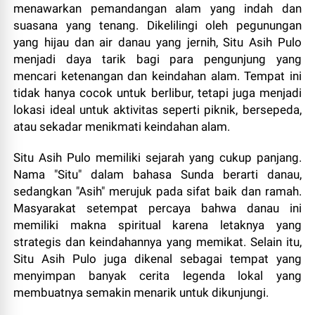
menawarkan pemandangan alam yang indah dan
suasana yang tenang. Dikelilingi oleh pegunungan
yang hijau dan air danau yang jernih, Situ Asih Pulo
menjadi daya tarik bagi para pengunjung yang
mencari ketenangan dan keindahan alam. Tempat ini
tidak hanya cocok untuk berlibur, tetapi juga menjadi
lokasi ideal untuk aktivitas seperti piknik, bersepeda,
atau sekadar menikmati keindahan alam.
Situ Asih Pulo memiliki sejarah yang cukup panjang.
Nama "Situ" dalam bahasa Sunda berarti danau,
sedangkan "Asih" merujuk pada sifat baik dan ramah.
Masyarakat setempat percaya bahwa danau ini
memiliki makna spiritual karena letaknya yang
strategis dan keindahannya yang memikat. Selain itu,
Situ Asih Pulo juga dikenal sebagai tempat yang
menyimpan banyak cerita legenda lokal yang
membuatnya semakin menarik untuk dikunjungi.