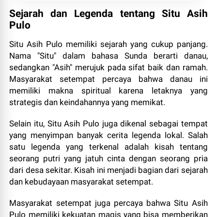
Sejarah dan Legenda tentang Situ Asih
Pulo
Situ Asih Pulo memiliki sejarah yang cukup panjang.
Nama "Situ" dalam bahasa Sunda berarti danau,
sedangkan "Asih" merujuk pada sifat baik dan ramah.
Masyarakat setempat percaya bahwa danau ini
memiliki makna spiritual karena letaknya yang
strategis dan keindahannya yang memikat.
Selain itu, Situ Asih Pulo juga dikenal sebagai tempat
yang menyimpan banyak cerita legenda lokal. Salah
satu legenda yang terkenal adalah kisah tentang
seorang putri yang jatuh cinta dengan seorang pria
dari desa sekitar. Kisah ini menjadi bagian dari sejarah
dan kebudayaan masyarakat setempat.
Masyarakat setempat juga percaya bahwa Situ Asih
Pulo memiliki kekuatan magis yang bisa memberikan