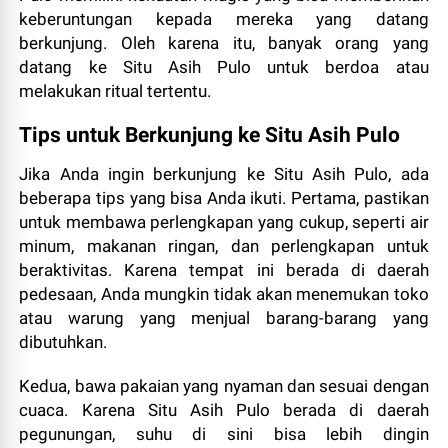
keberuntungan kepada mereka yang datang
berkunjung. Oleh karena itu, banyak orang yang
datang ke Situ Asih Pulo untuk berdoa atau
melakukan ritual tertentu.
Tips untuk Berkunjung ke Situ Asih Pulo
Jika Anda ingin berkunjung ke Situ Asih Pulo, ada
beberapa tips yang bisa Anda ikuti. Pertama, pastikan
untuk membawa perlengkapan yang cukup, seperti air
minum, makanan ringan, dan perlengkapan untuk
beraktivitas. Karena tempat ini berada di daerah
pedesaan, Anda mungkin tidak akan menemukan toko
atau warung yang menjual barang-barang yang
dibutuhkan.
Kedua, bawa pakaian yang nyaman dan sesuai dengan
cuaca. Karena Situ Asih Pulo berada di daerah
pegunungan, suhu di sini bisa lebih dingin