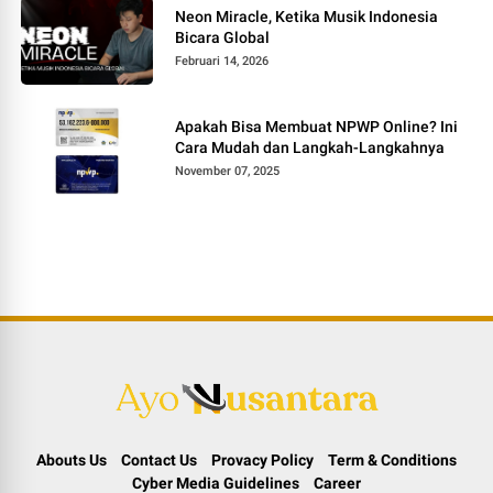
Neon Miracle, Ketika Musik Indonesia
Bicara Global
Februari 14, 2026
Apakah Bisa Membuat NPWP Online? Ini
Cara Mudah dan Langkah-Langkahnya
November 07, 2025
Abouts Us
Contact Us
Provacy Policy
Term & Conditions
Cyber Media Guidelines
Career