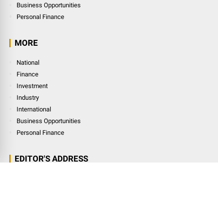
Business Opportunities
Personal Finance
MORE
National
Finance
Investment
Industry
International
Business Opportunities
Personal Finance
EDITOR'S ADDRESS
299 Fake St. Mountain View, San Francisco, California, USA. Email
example@example.com (+0)122 33 444