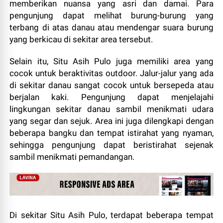
memberikan nuansa yang asri dan damai. Para
pengunjung dapat melihat burung-burung yang
terbang di atas danau atau mendengar suara burung
yang berkicau di sekitar area tersebut.
Selain itu, Situ Asih Pulo juga memiliki area yang
cocok untuk beraktivitas outdoor. Jalur-jalur yang ada
di sekitar danau sangat cocok untuk bersepeda atau
berjalan kaki. Pengunjung dapat menjelajahi
lingkungan sekitar danau sambil menikmati udara
yang segar dan sejuk. Area ini juga dilengkapi dengan
beberapa bangku dan tempat istirahat yang nyaman,
sehingga pengunjung dapat beristirahat sejenak
sambil menikmati pemandangan.
Di sekitar Situ Asih Pulo, terdapat beberapa tempat