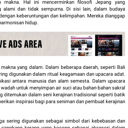
 makna. Hal ini mencerminkan filosofi Jepang yang
g alami dan tidak sempurna. Di sisi lain, dalam budaya
n dengan keberuntungan dan kelimpahan. Mereka dianggap
harmonisan hidup.
i makna yang dalam. Dalam beberapa daerah, seperti Bali
ing digunakan dalam ritual keagamaan dan upacara adat.
kasi antara manusia dan alam semesta. Dalam upacara
i wadah untuk menyimpan air suci atau bahan-bahan sakral
ing ditemukan dalam seni kerajinan tradisional seperti batik
rikan inspirasi bagi para seniman dan pembuat kerajinan
ga sering digunakan sebagai simbol dari kebebasan dan
 cangkang kerang yang kosong sebagai aksesori dalam