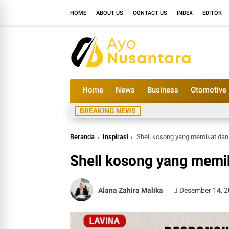
HOME
ABOUT US
CONTACT US
INDEX
EDITOR
Home
News
Business
Otomotive
BRI
BREAKING NEWS
Beranda
Inspirasi
Shell kosong yang memikat da
Shell kosong yang memi
Alana Zahira Malika
Desember 14, 