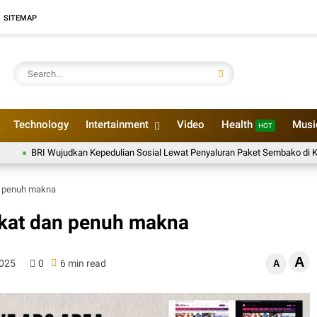
SITEMAP
Technology
Intertainment
Video
Health
Mus
HOT
 Wujudkan Kepedulian Sosial Lewat Penyaluran Paket Sembako di Kabupaten P
n penuh makna
kat dan penuh makna
A
2025
0
6 min read
A