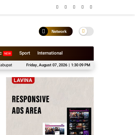
Network
ic
Sport
International
NEW
robolinggo
Friday
Sewa Medium Bus Bersama Bhisa Wisata untuk Perjalanan N
,
August
07
,
2026
|
1:30 10 PM