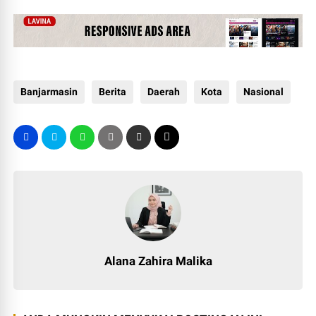
Banjarmasin
Berita
Daerah
Kota
Nasional
Alana Zahira Malika