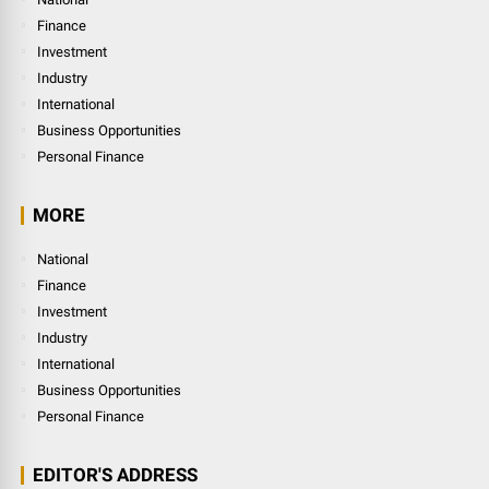
Finance
Investment
Industry
International
Business Opportunities
Personal Finance
MORE
National
Finance
Investment
Industry
International
Business Opportunities
Personal Finance
EDITOR'S ADDRESS