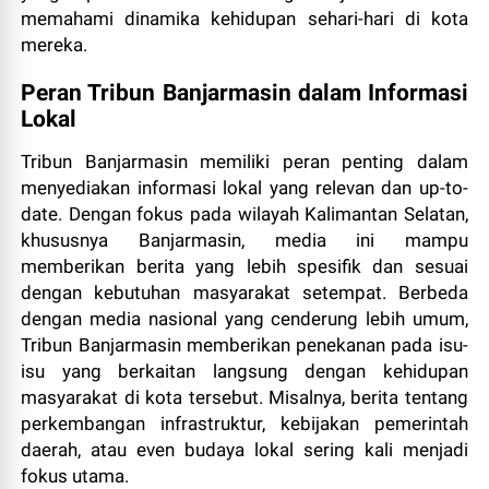
memahami dinamika kehidupan sehari-hari di kota
mereka.
Peran Tribun Banjarmasin dalam Informasi
Lokal
Tribun Banjarmasin memiliki peran penting dalam
menyediakan informasi lokal yang relevan dan up-to-
date. Dengan fokus pada wilayah Kalimantan Selatan,
khususnya Banjarmasin, media ini mampu
memberikan berita yang lebih spesifik dan sesuai
dengan kebutuhan masyarakat setempat. Berbeda
dengan media nasional yang cenderung lebih umum,
Tribun Banjarmasin memberikan penekanan pada isu-
isu yang berkaitan langsung dengan kehidupan
masyarakat di kota tersebut. Misalnya, berita tentang
perkembangan infrastruktur, kebijakan pemerintah
daerah, atau even budaya lokal sering kali menjadi
fokus utama.