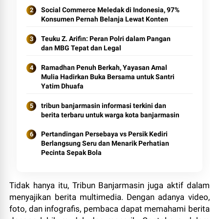
Social Commerce Meledak di Indonesia, 97%
Konsumen Pernah Belanja Lewat Konten
Teuku Z. Arifin: Peran Polri dalam Pangan
dan MBG Tepat dan Legal
Ramadhan Penuh Berkah, Yayasan Amal
Mulia Hadirkan Buka Bersama untuk Santri
Yatim Dhuafa
tribun banjarmasin informasi terkini dan
berita terbaru untuk warga kota banjarmasin
Pertandingan Persebaya vs Persik Kediri
Berlangsung Seru dan Menarik Perhatian
Pecinta Sepak Bola
Tidak hanya itu, Tribun Banjarmasin juga aktif dalam
menyajikan berita multimedia. Dengan adanya video,
foto, dan infografis, pembaca dapat memahami berita