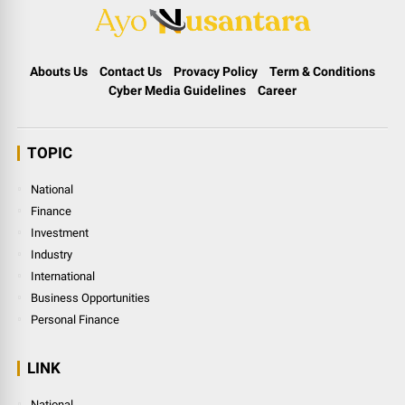
Abouts Us
Contact Us
Provacy Policy
Term & Conditions
Cyber Media Guidelines
Career
TOPIC
National
Finance
Investment
Industry
International
Business Opportunities
Personal Finance
LINK
National