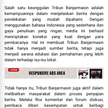
Salah satu keunggulan Tribun Banjarmasin adalah
kemampuannya dalam menjelaskan berita dengan
pendekatan yang mudah dipahami. Dengan
menggunakan bahasa Indonesia yang sederhana dan
gaya penulisan yang ringan, media ini berhasil
menciptakan koneksi yang kuat dengan para
pembacanya. Hal ini membuat Tribun Banjarmasin
tidak hanya menjadi sumber berita, tetapi juga
menjadi sarana edukasi dan pemahaman yang lebih
dalam terhadap isu-isu lokal.
Tidak hanya itu, Tribun Banjarmasin juga aktif dalam
melibatkan masyarakat dalam proses penyajian
berita. Melalui fitur komentar dan forum diskusi,
pembaca diberi kesempatan untuk berbagi