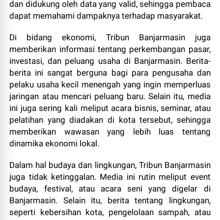
dan didukung oleh data yang valid, sehingga pembaca
dapat memahami dampaknya terhadap masyarakat.
Di bidang ekonomi, Tribun Banjarmasin juga
memberikan informasi tentang perkembangan pasar,
investasi, dan peluang usaha di Banjarmasin. Berita-
berita ini sangat berguna bagi para pengusaha dan
pelaku usaha kecil menengah yang ingin memperluas
jaringan atau mencari peluang baru. Selain itu, media
ini juga sering kali meliput acara bisnis, seminar, atau
pelatihan yang diadakan di kota tersebut, sehingga
memberikan wawasan yang lebih luas tentang
dinamika ekonomi lokal.
Dalam hal budaya dan lingkungan, Tribun Banjarmasin
juga tidak ketinggalan. Media ini rutin meliput event
budaya, festival, atau acara seni yang digelar di
Banjarmasin. Selain itu, berita tentang lingkungan,
seperti kebersihan kota, pengelolaan sampah, atau