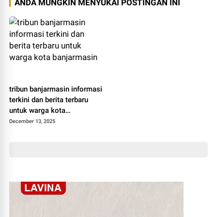
ANDA MUNGKIN MENYUKAI POSTINGAN INI
tribun banjarmasin informasi
terkini dan berita terbaru
untuk warga kota
banjarmasin
December 13, 2025