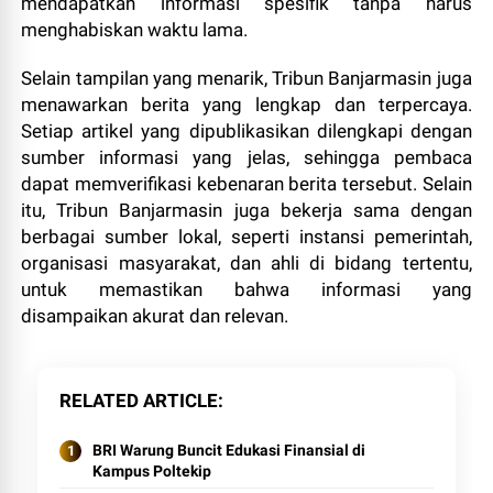
mendapatkan informasi spesifik tanpa harus
menghabiskan waktu lama.
Selain tampilan yang menarik, Tribun Banjarmasin juga
menawarkan berita yang lengkap dan terpercaya.
Setiap artikel yang dipublikasikan dilengkapi dengan
sumber informasi yang jelas, sehingga pembaca
dapat memverifikasi kebenaran berita tersebut. Selain
itu, Tribun Banjarmasin juga bekerja sama dengan
berbagai sumber lokal, seperti instansi pemerintah,
organisasi masyarakat, dan ahli di bidang tertentu,
untuk memastikan bahwa informasi yang
disampaikan akurat dan relevan.
RELATED ARTICLE
BRI Warung Buncit Edukasi Finansial di
Kampus Poltekip