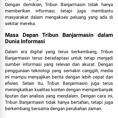
Dengan demikian, Tribun Banjarmasin tidak hanya
memberikan informasi, tetapi juga membantu
masyarakat dalam mengakses peluang yang ada di
sekitar mereka.
Masa Depan Tribun Banjarmasin dalam
Dunia Informasi
Dalam era digital yang terus berkembang, Tribun
Banjarmasin terus beradaptasi untuk tetap menjadi
sumber informasi yang relevan dan akurat. Dengan
penggunaan teknologi yang semakin canggih, media
ini mampu menyajikan berita dengan lebih cepat dan
efisien. Selain itu, Tribun Banjarmasin juga terus
meningkatkan kualitas konten dengan memperbanyak
liputan dan analisis yang mendalam. Dengan cara ini,
Tribun Banjarmasin tidak hanya bertahan, tetapi juga
berkembang bersama dengan perubahan zaman.