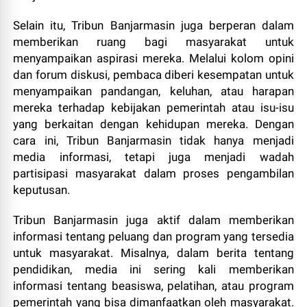
Selain itu, Tribun Banjarmasin juga berperan dalam
memberikan ruang bagi masyarakat untuk
menyampaikan aspirasi mereka. Melalui kolom opini
dan forum diskusi, pembaca diberi kesempatan untuk
menyampaikan pandangan, keluhan, atau harapan
mereka terhadap kebijakan pemerintah atau isu-isu
yang berkaitan dengan kehidupan mereka. Dengan
cara ini, Tribun Banjarmasin tidak hanya menjadi
media informasi, tetapi juga menjadi wadah
partisipasi masyarakat dalam proses pengambilan
keputusan.
Tribun Banjarmasin juga aktif dalam memberikan
informasi tentang peluang dan program yang tersedia
untuk masyarakat. Misalnya, dalam berita tentang
pendidikan, media ini sering kali memberikan
informasi tentang beasiswa, pelatihan, atau program
pemerintah yang bisa dimanfaatkan oleh masyarakat.