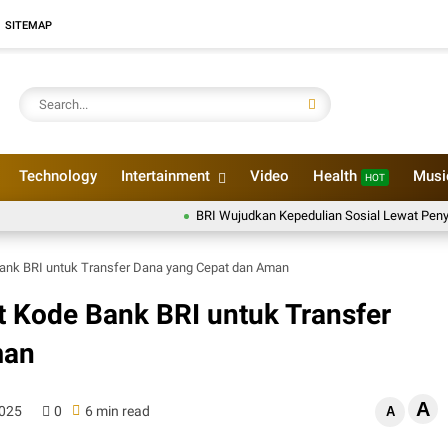
SITEMAP
Technology
Intertainment
Video
Health
Mus
HOT
BRI Wujudkan Kepedulian Sosial Lewat Penyaluran Pa
ank BRI untuk Transfer Dana yang Cepat dan Aman
 Kode Bank BRI untuk Transfer
man
A
2025
0
6 min read
A