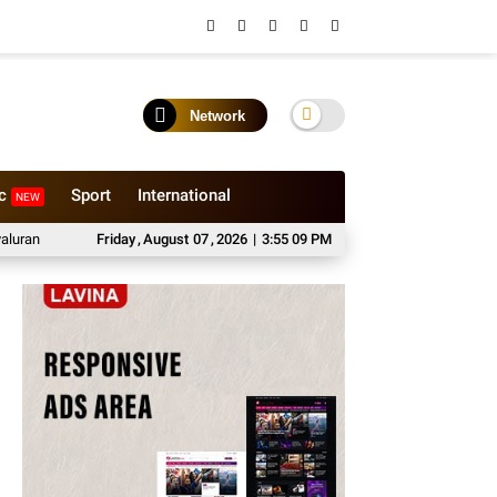
Network
ic
Sport
International
NEW
ket Sembako di Kabupaten Probolinggo
Friday
,
August
07
,
2026
|
3:55 10 PM
Sewa Medium Bus Bersama Bhisa W