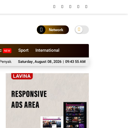
Network
ic
Sport
International
NEW
ran Paket Sembako di Kabupaten Probolinggo
Saturday
,
August
08
,
2026
|
09:43 56 AM
Sewa Medium Bus Bersama Bh