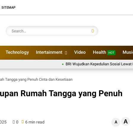
SITEMAP
Technology
Intertainment
Video
Health
Mus
HOT
BRI Wujudkan Kepedulian Sosial Lewat Penyalu
mah Tangga yang Penuh Cinta dan Kesetiaan
hidupan Rumah Tangga yang Penuh
A
2025
0
6 min read
A