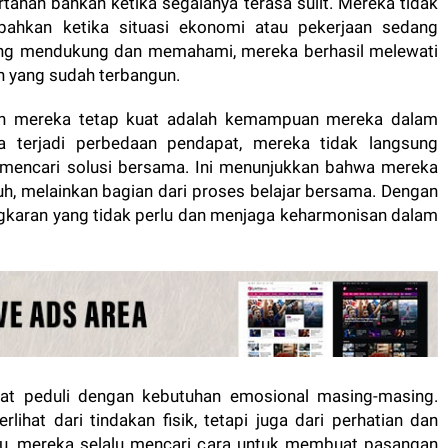
tahan bahkan ketika segalanya terasa sulit. Mereka tidak
bahkan ketika situasi ekonomi atau pekerjaan sedang
ling mendukung dan memahami, mereka berhasil melewati
n yang sudah terbangun.
an mereka tetap kuat adalah kemampuan mereka dalam
ka terjadi perbedaan pendapat, mereka tidak langsung
 mencari solusi bersama. Ini menunjukkan bahwa mereka
, melainkan bagian dari proses belajar bersama. Dengan
ngkaran yang tidak perlu dan menjaga keharmonisan dalam
angat peduli dengan kebutuhan emosional masing-masing.
lihat dari tindakan fisik, tetapi juga dari perhatian dan
itu, mereka selalu mencari cara untuk membuat pasangan